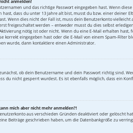
 nicht anmelden!
utzernamen und das richtige Passwort eingegeben hast. Wenn diese 
n hast, dass du unter 13 Jahre alt bist, musst du bzw. einer deiner 
t. Wenn dies nicht der Fall ist, muss dein Benutzerkonto vielleicht 
st freigeschaltet werden – entweder musst du dies selbst erledigen
 Aktivierung nötig ist oder nicht. Wenn du eine E-Mail erhalten hast
e korrekt eingegeben hast oder die E-Mail von einem Spam-Filter blo
ben wurde, dann kontaktiere einen Administrator.
 zunächst, ob dein Benutzername und dein Passwort richtig sind. Wen
s du nicht gesperrt wurdest. Es ist ebenfalls möglich, dass ein Konf
t, kann mich aber nicht mehr anmelden?!
 Benutzerkonto aus verschieden Gründen deaktiviert oder gelöscht ha
keine Beiträge geschrieben haben, um die Datenbankgröße zu verring