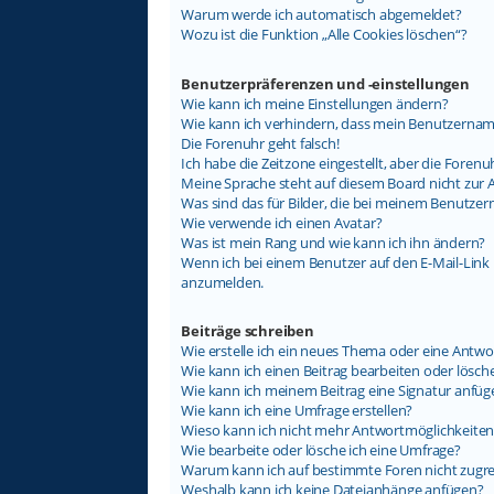
Warum werde ich automatisch abgemeldet?
Wozu ist die Funktion „Alle Cookies löschen“?
Benutzerpräferenzen und -einstellungen
Wie kann ich meine Einstellungen ändern?
Wie kann ich verhindern, dass mein Benutzername
Die Forenuhr geht falsch!
Ich habe die Zeitzone eingestellt, aber die Foren
Meine Sprache steht auf diesem Board nicht zur 
Was sind das für Bilder, die bei meinem Benutz
Wie verwende ich einen Avatar?
Was ist mein Rang und wie kann ich ihn ändern?
Wenn ich bei einem Benutzer auf den E-Mail-Link k
anzumelden.
Beiträge schreiben
Wie erstelle ich ein neues Thema oder eine Antwo
Wie kann ich einen Beitrag bearbeiten oder lösch
Wie kann ich meinem Beitrag eine Signatur anfüg
Wie kann ich eine Umfrage erstellen?
Wieso kann ich nicht mehr Antwortmöglichkeiten 
Wie bearbeite oder lösche ich eine Umfrage?
Warum kann ich auf bestimmte Foren nicht zugre
Weshalb kann ich keine Dateianhänge anfügen?