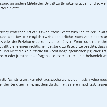
Versand an andere Mitglieder, Beitritt zu Benutzergruppen und so we
rteile bietet.
ivacy Protection Act of 1998 (deutsch: Gesetz zum Schutz der Privat
t, dass Websites, die möglicherweise persönliche Daten von Kindern u
 oder der Erziehungsberechtigten benötigen. Wenn du dir unsicher b
zutrifft, ziehe einen rechtlichen Beistand zu Rate. Bitte beachte, das
und nicht die Anlaufstelle für Rechtsangelegenheiten jeglicher Art i
erden oder juristische Anfragen zu diesem Forum gibt?“ behandelt w
on die Registrierung komplett ausgeschaltet hat, damit sich keine 
der der Benutzername, mit dem du dich registrieren möchtest, gespe