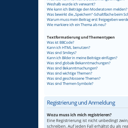
Weshalb wurde ich verwarnt?
Wie kann ich Beiträge den Moderatoren melden?
Was bewirkt die „Speichern“-Schaltfläche beim Sc
Warum muss mein Beitrag erst freigegeben werd
Wie markiere ich ein Thema als neu?
Textformatierung und Thementypen
Was ist BBCode?
Kann ich HTML benutzen?
Was sind Smileys?
Kann ich Bilder in meine Beiträge einfügen?
Was sind globale Bekanntmachungen?
Was sind Bekanntmachungen?
Was sind wichtige Themen?
Was sind geschlossene Themen?
Was sind Themen-Symbole?
Registrierung und Anmeldung
Wozu muss ich mich registrieren?
Eine Registrierung ist nicht unbedingt zwi
schreiben. Auf jeden Fall erhältst du als re