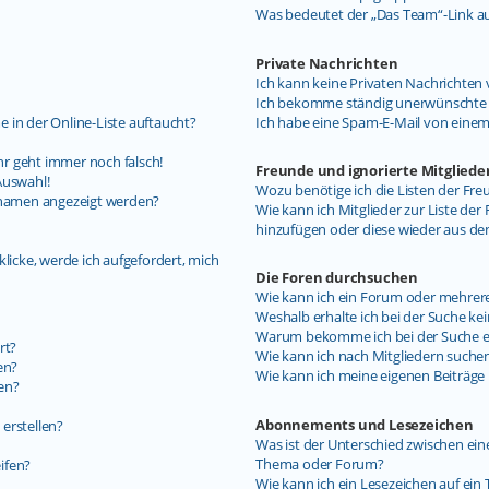
Was bedeutet der „Das Team“-Link auf
Private Nachrichten
Ich kann keine Privaten Nachrichten 
Ich bekomme ständig unerwünschte P
 in der Online-Liste auftaucht?
Ich habe eine Spam-E-Mail von einem
uhr geht immer noch falsch!
Freunde und ignorierte Mitgliede
Auswahl!
Wozu benötige ich die Listen der Fre
ernamen angezeigt werden?
Wie kann ich Mitglieder zur Liste der 
hinzufügen oder diese wieder aus de
licke, werde ich aufgefordert, mich
Die Foren durchsuchen
Wie kann ich ein Forum oder mehrer
Weshalb erhalte ich bei der Suche ke
Warum bekomme ich bei der Suche ein
rt?
Wie kann ich nach Mitgliedern suche
en?
Wie kann ich meine eigenen Beiträg
en?
Abonnements und Lesezeichen
erstellen?
Was ist der Unterschied zwischen e
Thema oder Forum?
ifen?
Wie kann ich ein Lesezeichen auf ei