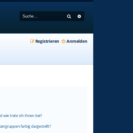
Suche
Erweiterte Suche
Registrieren
Anmelden
 wie trete ich ihnen bei?
ergruppen farbig dargestellt?