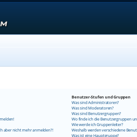
Benutzer-Stufen und Gruppen
Was sind Administratoren?
Was sind Moderatoren?
Was sind Benutzergruppen?
nmelden!
Wo finde ich die Benutzergruppen und
Wie werde ich Gruppenleiter?
mich aber nicht mehr anmelden?!
Weshalb werden verschiedene Benutz
Was ist eine Hauptgruppe?