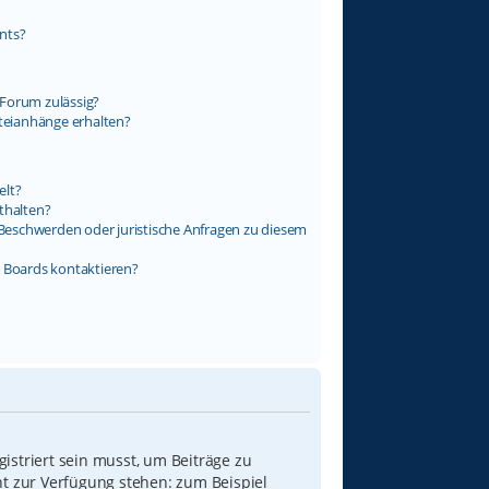
nts?
Forum zulässig?
ateianhänge erhalten?
elt?
thalten?
s Beschwerden oder juristische Anfragen zu diesem
s Boards kontaktieren?
istriert sein musst, um Beiträge zu
icht zur Verfügung stehen: zum Beispiel