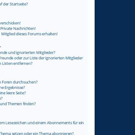
 der Startseite?
verschicken!
rivate Nachrichten!
 Mitglied dieses Forums erhalten!
r
unde und ignorierten Mitglieder?
Freunde oder zur Liste der ignorierten Mitglieder
n Listen entfernen?
e Foren durchsuchen?
ine Ergebnisse?
e leere Seite?
n?
e und Themen finden?
inem Lesezeichen und einem Abonnements für ein
n Thema setzen oder ein Thema abonnieren?