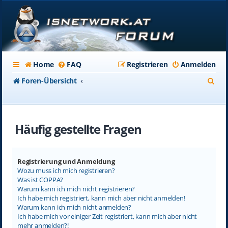
Home
FAQ
Registrieren
Anmelden
S
Foren-Übersicht
u
c
Häufig gestellte Fragen
h
e
Registrierung und Anmeldung
Wozu muss ich mich registrieren?
Was ist COPPA?
Warum kann ich mich nicht registrieren?
Ich habe mich registriert, kann mich aber nicht anmelden!
Warum kann ich mich nicht anmelden?
Ich habe mich vor einiger Zeit registriert, kann mich aber nicht
mehr anmelden?!