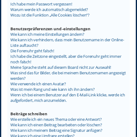
Ich habe mein Passwort vergessen!
Warum werde ich automatisch abgemeldet?
Wozu ist die Funktion „Alle Cookies löschen“?
Benutzerpräferenzen und -einstellungen
Wie kann ich meine Einstellungen ändern?
Wie kann ich verhindern, dass mein Benutzername in der Online-
Liste auftaucht?
Die Forenuhr geht falsch!
Ich habe die Zeitzone eingestellt, aber die Forenuhr geht immer
noch falsch!
Meine Sprache steht auf diesem Board nicht zur Auswahl!
Was sind das für Bilder, die bei meinem Benutzernamen angezeigt
werden?
Wie verwende ich einen Avatar?
Was ist mein Rang und wie kann ich ihn ändern?
Wenn ich bei einem Benutzer auf den E-Mail-Link klicke, werde ich
aufgefordert, mich anzumelden.
Beiträge schreiben
Wie erstelle ich ein neues Thema oder eine Antwort?
Wie kann ich einen Beitrag bearbeiten oder löschen?
Wie kann ich meinem Beitrag eine Signatur anfügen?
Wie kann ich eine Umfrage erstellen?