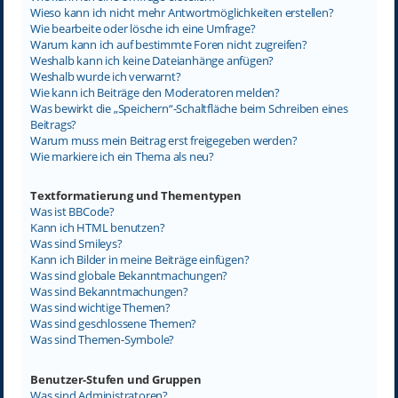
Wieso kann ich nicht mehr Antwortmöglichkeiten erstellen?
Wie bearbeite oder lösche ich eine Umfrage?
Warum kann ich auf bestimmte Foren nicht zugreifen?
Weshalb kann ich keine Dateianhänge anfügen?
Weshalb wurde ich verwarnt?
Wie kann ich Beiträge den Moderatoren melden?
Was bewirkt die „Speichern“-Schaltfläche beim Schreiben eines
Beitrags?
Warum muss mein Beitrag erst freigegeben werden?
Wie markiere ich ein Thema als neu?
Textformatierung und Thementypen
Was ist BBCode?
Kann ich HTML benutzen?
Was sind Smileys?
Kann ich Bilder in meine Beiträge einfügen?
Was sind globale Bekanntmachungen?
Was sind Bekanntmachungen?
Was sind wichtige Themen?
Was sind geschlossene Themen?
Was sind Themen-Symbole?
Benutzer-Stufen und Gruppen
Was sind Administratoren?