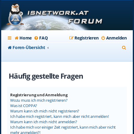
Home
FAQ
Registrieren
Anmelden
S
Foren-Übersicht
u
c
Häufig gestellte Fragen
h
e
Registrierung und Anmeldung
Wozu muss ich mich registrieren?
Was ist COPPA?
Warum kann ich mich nicht registrieren?
Ich habe mich registriert, kann mich aber nicht anmelden!
Warum kann ich mich nicht anmelden?
Ich habe mich vor einiger Zeit registriert, kann mich aber nicht
mehr anmelden?!