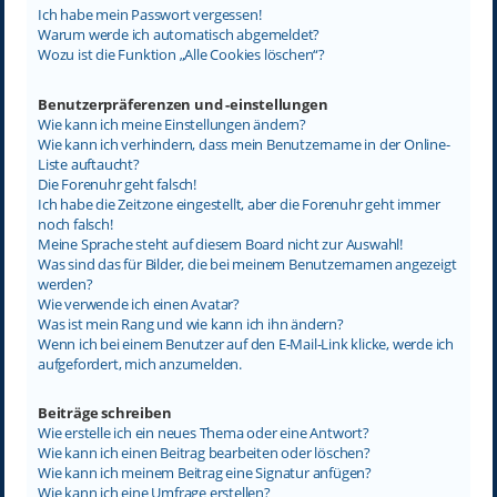
Ich habe mein Passwort vergessen!
Warum werde ich automatisch abgemeldet?
Wozu ist die Funktion „Alle Cookies löschen“?
Benutzerpräferenzen und -einstellungen
Wie kann ich meine Einstellungen ändern?
Wie kann ich verhindern, dass mein Benutzername in der Online-
Liste auftaucht?
Die Forenuhr geht falsch!
Ich habe die Zeitzone eingestellt, aber die Forenuhr geht immer
noch falsch!
Meine Sprache steht auf diesem Board nicht zur Auswahl!
Was sind das für Bilder, die bei meinem Benutzernamen angezeigt
werden?
Wie verwende ich einen Avatar?
Was ist mein Rang und wie kann ich ihn ändern?
Wenn ich bei einem Benutzer auf den E-Mail-Link klicke, werde ich
aufgefordert, mich anzumelden.
Beiträge schreiben
Wie erstelle ich ein neues Thema oder eine Antwort?
Wie kann ich einen Beitrag bearbeiten oder löschen?
Wie kann ich meinem Beitrag eine Signatur anfügen?
Wie kann ich eine Umfrage erstellen?