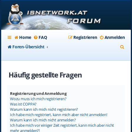
Home
FAQ
Registrieren
Anmelden
S
Foren-Übersicht
u
c
Häufig gestellte Fragen
h
e
Registrierung und Anmeldung
Wozu muss ich mich registrieren?
Was ist COPPA?
Warum kann ich mich nicht registrieren?
Ich habe mich registriert, kann mich aber nicht anmelden!
Warum kann ich mich nicht anmelden?
Ich habe mich vor einiger Zeit registriert, kann mich aber nicht
mehr anmelden?!