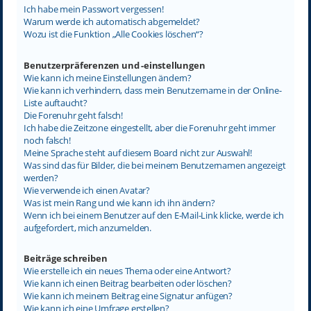
Ich habe mein Passwort vergessen!
Warum werde ich automatisch abgemeldet?
Wozu ist die Funktion „Alle Cookies löschen“?
Benutzerpräferenzen und -einstellungen
Wie kann ich meine Einstellungen ändern?
Wie kann ich verhindern, dass mein Benutzername in der Online-
Liste auftaucht?
Die Forenuhr geht falsch!
Ich habe die Zeitzone eingestellt, aber die Forenuhr geht immer
noch falsch!
Meine Sprache steht auf diesem Board nicht zur Auswahl!
Was sind das für Bilder, die bei meinem Benutzernamen angezeigt
werden?
Wie verwende ich einen Avatar?
Was ist mein Rang und wie kann ich ihn ändern?
Wenn ich bei einem Benutzer auf den E-Mail-Link klicke, werde ich
aufgefordert, mich anzumelden.
Beiträge schreiben
Wie erstelle ich ein neues Thema oder eine Antwort?
Wie kann ich einen Beitrag bearbeiten oder löschen?
Wie kann ich meinem Beitrag eine Signatur anfügen?
Wie kann ich eine Umfrage erstellen?