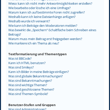
Wieso kann ich nicht mehr Antwortmöglichkeiten erstellen?
Wie bearbeite oder lösche ich eine Umfrage?
Warum kann ich auf bestimmte Foren nicht zugreifen?
Weshalb kann ich keine Dateianhänge anfügen?
Weshalb wurde ich verwarnt?
Wie kann ich Beiträge den Moderatoren melden?
Was bewirkt die „Speichern“-Schaltfläche beim Schreiben eines
Beitrags?
Warum muss mein Beitrag erst freigegeben werden?
Wie markiere ich ein Thema als neu?
Textformatierung und Thementypen
Was ist BBCode?
Kann ich HTML benutzen?
Was sind Smileys?
Kann ich Bilder in meine Beiträge einfügen?
Was sind globale Bekanntmachungen?
Was sind Bekanntmachungen?
Was sind wichtige Themen?
Was sind geschlossene Themen?
Was sind Themen-Symbole?
Benutzer-Stufen und Gruppen
Was sind Administratoren?