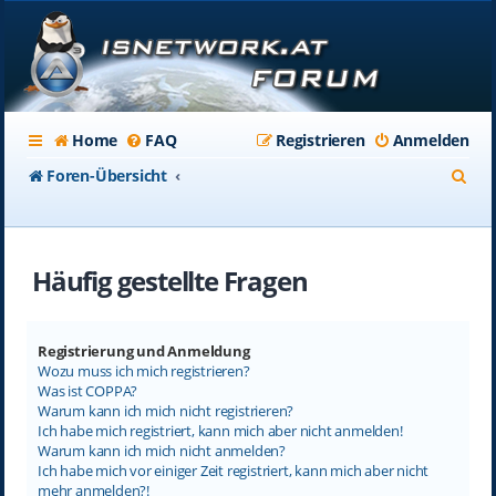
Home
FAQ
Registrieren
Anmelden
S
Foren-Übersicht
u
c
Häufig gestellte Fragen
h
e
Registrierung und Anmeldung
Wozu muss ich mich registrieren?
Was ist COPPA?
Warum kann ich mich nicht registrieren?
Ich habe mich registriert, kann mich aber nicht anmelden!
Warum kann ich mich nicht anmelden?
Ich habe mich vor einiger Zeit registriert, kann mich aber nicht
mehr anmelden?!