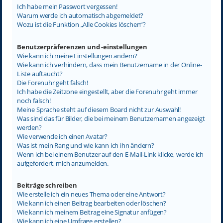
Ich habe mein Passwort vergessen!
Warum werde ich automatisch abgemeldet?
Wozu ist die Funktion „Alle Cookies löschen“?
Benutzerpräferenzen und -einstellungen
Wie kann ich meine Einstellungen ändern?
Wie kann ich verhindern, dass mein Benutzername in der Online-
Liste auftaucht?
Die Forenuhr geht falsch!
Ich habe die Zeitzone eingestellt, aber die Forenuhr geht immer
noch falsch!
Meine Sprache steht auf diesem Board nicht zur Auswahl!
Was sind das für Bilder, die bei meinem Benutzernamen angezeigt
werden?
Wie verwende ich einen Avatar?
Was ist mein Rang und wie kann ich ihn ändern?
Wenn ich bei einem Benutzer auf den E-Mail-Link klicke, werde ich
aufgefordert, mich anzumelden.
Beiträge schreiben
Wie erstelle ich ein neues Thema oder eine Antwort?
Wie kann ich einen Beitrag bearbeiten oder löschen?
Wie kann ich meinem Beitrag eine Signatur anfügen?
Wie kann ich eine Umfrage erstellen?