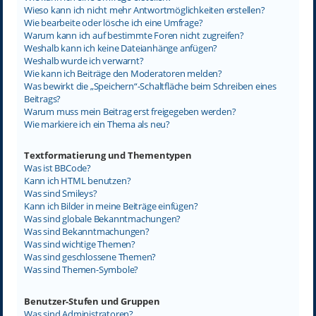
Wieso kann ich nicht mehr Antwortmöglichkeiten erstellen?
Wie bearbeite oder lösche ich eine Umfrage?
Warum kann ich auf bestimmte Foren nicht zugreifen?
Weshalb kann ich keine Dateianhänge anfügen?
Weshalb wurde ich verwarnt?
Wie kann ich Beiträge den Moderatoren melden?
Was bewirkt die „Speichern“-Schaltfläche beim Schreiben eines
Beitrags?
Warum muss mein Beitrag erst freigegeben werden?
Wie markiere ich ein Thema als neu?
Textformatierung und Thementypen
Was ist BBCode?
Kann ich HTML benutzen?
Was sind Smileys?
Kann ich Bilder in meine Beiträge einfügen?
Was sind globale Bekanntmachungen?
Was sind Bekanntmachungen?
Was sind wichtige Themen?
Was sind geschlossene Themen?
Was sind Themen-Symbole?
Benutzer-Stufen und Gruppen
Was sind Administratoren?