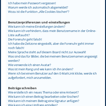
Ich habe mein Passwort vergessen!
Warum werde ich automatisch abgemeldet?
Wozu ist die Funktion „Alle Cookies löschen“?
Benutzerpräferenzen und -einstellungen
Wie kann ich meine Einstellungen ändern?
Wie kann ich verhindern, dass mein Benutzername in der Online-
Liste auftaucht?
Die Forenuhr geht falsch!
Ich habe die Zeitzone eingestellt, aber die Forenuhr geht immer
noch falsch!
Meine Sprache steht auf diesem Board nicht zur Auswahl!
Was sind das für Bilder, die bei meinem Benutzernamen angezeigt
werden?
Wie verwende ich einen Avatar?
Was ist mein Rang und wie kann ich ihn ändern?
Wenn ich bei einem Benutzer auf den E-Mail-Link klicke, werde ich
aufgefordert, mich anzumelden.
Beiträge schreiben
Wie erstelle ich ein neues Thema oder eine Antwort?
Wie kann ich einen Beitrag bearbeiten oder löschen?
Wie kann ich meinem Beitrag eine Signatur anfügen?
Wie kann ich eine Umfrage erstellen?