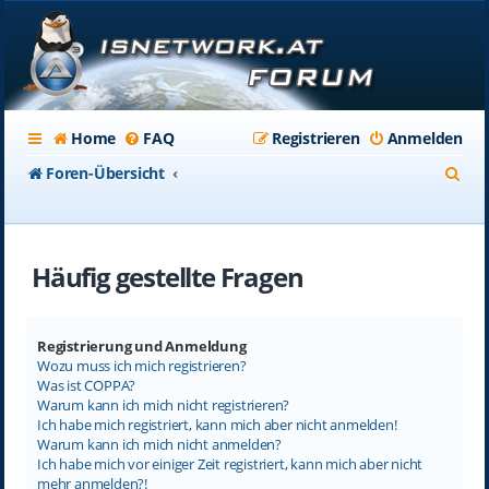
Home
FAQ
Registrieren
Anmelden
S
Foren-Übersicht
u
c
Häufig gestellte Fragen
h
e
Registrierung und Anmeldung
Wozu muss ich mich registrieren?
Was ist COPPA?
Warum kann ich mich nicht registrieren?
Ich habe mich registriert, kann mich aber nicht anmelden!
Warum kann ich mich nicht anmelden?
Ich habe mich vor einiger Zeit registriert, kann mich aber nicht
mehr anmelden?!