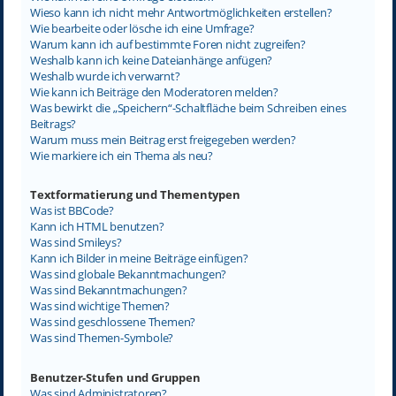
Wieso kann ich nicht mehr Antwortmöglichkeiten erstellen?
Wie bearbeite oder lösche ich eine Umfrage?
Warum kann ich auf bestimmte Foren nicht zugreifen?
Weshalb kann ich keine Dateianhänge anfügen?
Weshalb wurde ich verwarnt?
Wie kann ich Beiträge den Moderatoren melden?
Was bewirkt die „Speichern“-Schaltfläche beim Schreiben eines
Beitrags?
Warum muss mein Beitrag erst freigegeben werden?
Wie markiere ich ein Thema als neu?
Textformatierung und Thementypen
Was ist BBCode?
Kann ich HTML benutzen?
Was sind Smileys?
Kann ich Bilder in meine Beiträge einfügen?
Was sind globale Bekanntmachungen?
Was sind Bekanntmachungen?
Was sind wichtige Themen?
Was sind geschlossene Themen?
Was sind Themen-Symbole?
Benutzer-Stufen und Gruppen
Was sind Administratoren?