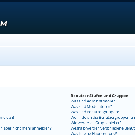
Benutzer-Stufen und Gruppen
Was sind Administratoren?
Was sind Moderatoren?
Was sind Benutzergruppen?
nmelden!
Wo finde ich die Benutzergruppen und
Wie werde ich Gruppenleiter?
mich aber nicht mehr anmelden?!
Weshalb werden verschiedene Benutz
Was ist eine Hauptgruppe?