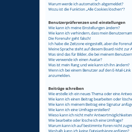
Warum werde ich automatisch abgemeldet?
Wozu ist die Funktion „Alle Cookies löschen“?
Benutzerpräferenzen und -einstellungen
Wie kann ich meine Einstellungen ändern?
Wie kann ich verhindern, dass mein Benutzername
Die Forenuhr geht falsch!
Ich habe die Zeitzone eingestellt, aber die Foren
Meine Sprache steht auf diesem Board nicht zur 
Was sind das für Bilder, die bei meinem Benutz
Wie verwende ich einen Avatar?
Was ist mein Rang und wie kann ich ihn ändern?
Wenn ich bei einem Benutzer auf den E-Mail-Link k
anzumelden.
Beiträge schreiben
Wie erstelle ich ein neues Thema oder eine Antwo
Wie kann ich einen Beitrag bearbeiten oder lösch
Wie kann ich meinem Beitrag eine Signatur anfüg
Wie kann ich eine Umfrage erstellen?
Wieso kann ich nicht mehr Antwortmöglichkeiten 
Wie bearbeite oder lösche ich eine Umfrage?
Warum kann ich auf bestimmte Foren nicht zugre
Weshalb kann ich keine Dateianhänge anfügen?