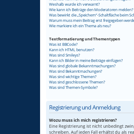
Weshalb wurde ich verwarnt?
Wie kann ich Beiträge den Moderatoren melden?
Was bewirkt die „Speichern“-Schaltfläche beim Sc
Warum muss mein Beitrag erst freigegeben werd
Wie markiere ich ein Thema als neu?
Textformatierung und Thementypen
Was ist BBCode?
Kann ich HTML benutzen?
Was sind Smileys?
Kann ich Bilder in meine Beiträge einfügen?
Was sind globale Bekanntmachungen?
Was sind Bekanntmachungen?
Was sind wichtige Themen?
Was sind geschlossene Themen?
Was sind Themen-Symbole?
Registrierung und Anmeldung
Wozu muss ich mich registrieren?
Eine Registrierung ist nicht unbedingt zwi
schreiben. Auf jeden Fall erhältst du als re