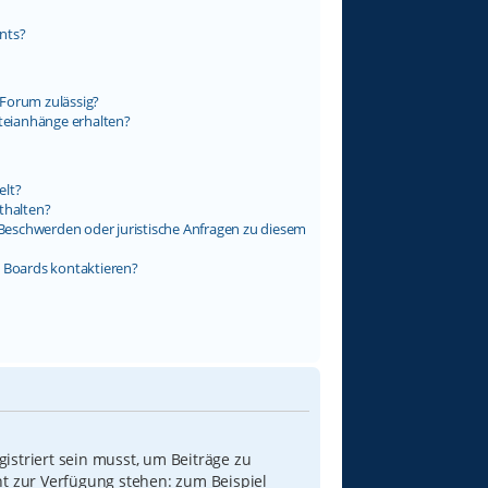
nts?
Forum zulässig?
ateianhänge erhalten?
elt?
thalten?
s Beschwerden oder juristische Anfragen zu diesem
s Boards kontaktieren?
istriert sein musst, um Beiträge zu
icht zur Verfügung stehen: zum Beispiel