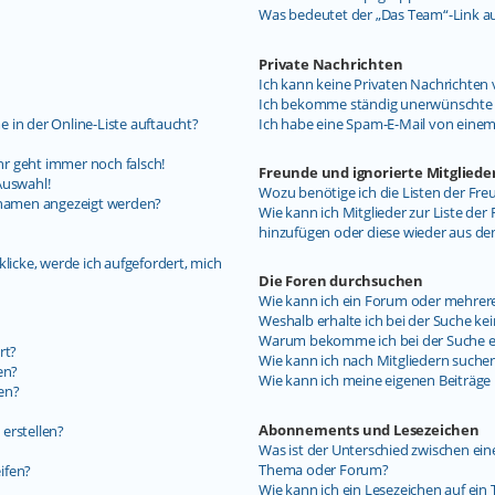
Was bedeutet der „Das Team“-Link auf
Private Nachrichten
Ich kann keine Privaten Nachrichten 
Ich bekomme ständig unerwünschte P
 in der Online-Liste auftaucht?
Ich habe eine Spam-E-Mail von einem
uhr geht immer noch falsch!
Freunde und ignorierte Mitgliede
Auswahl!
Wozu benötige ich die Listen der Fre
ernamen angezeigt werden?
Wie kann ich Mitglieder zur Liste der 
hinzufügen oder diese wieder aus de
licke, werde ich aufgefordert, mich
Die Foren durchsuchen
Wie kann ich ein Forum oder mehrer
Weshalb erhalte ich bei der Suche ke
Warum bekomme ich bei der Suche ein
rt?
Wie kann ich nach Mitgliedern suche
en?
Wie kann ich meine eigenen Beiträg
en?
Abonnements und Lesezeichen
erstellen?
Was ist der Unterschied zwischen e
Thema oder Forum?
ifen?
Wie kann ich ein Lesezeichen auf ei