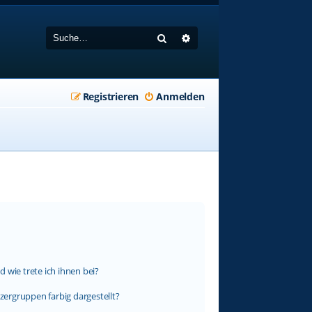
Suche
Erweiterte Suche
Registrieren
Anmelden
 wie trete ich ihnen bei?
ergruppen farbig dargestellt?