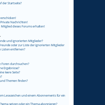
 der Startseite?
verschicken!
rivate Nachrichten!
 Mitglied dieses Forums erhalten!
r
unde und ignorierten Mitglieder?
Freunde oder zur Liste der ignorierten Mitglieder
n Listen entfernen?
e Foren durchsuchen?
ine Ergebnisse?
e leere Seite?
n?
e und Themen finden?
inem Lesezeichen und einem Abonnements für ein
n Thema setzen oder ein Thema abonnieren?