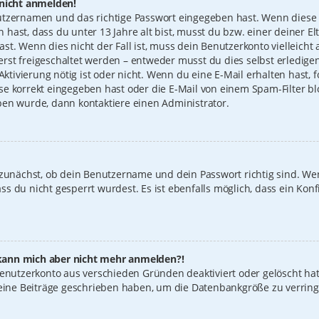
 nicht anmelden!
utzernamen und das richtige Passwort eingegeben hast. Wenn diese 
n hast, dass du unter 13 Jahre alt bist, musst du bzw. einer deiner 
t. Wenn dies nicht der Fall ist, muss dein Benutzerkonto vielleicht 
st freigeschaltet werden – entweder musst du dies selbst erledigen
 Aktivierung nötig ist oder nicht. Wenn du eine E-Mail erhalten hast
e korrekt eingegeben hast oder die E-Mail von einem Spam-Filter blo
ben wurde, dann kontaktiere einen Administrator.
 zunächst, ob dein Benutzername und dein Passwort richtig sind. Wen
s du nicht gesperrt wurdest. Es ist ebenfalls möglich, dass ein Konf
t, kann mich aber nicht mehr anmelden?!
 Benutzerkonto aus verschieden Gründen deaktiviert oder gelöscht ha
keine Beiträge geschrieben haben, um die Datenbankgröße zu verring