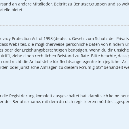
Versand an andere Mitglieder, Beitritt zu Benutzergruppen und so we
rteile bietet.
ivacy Protection Act of 1998 (deutsch: Gesetz zum Schutz der Privat
t, dass Websites, die möglicherweise persönliche Daten von Kindern u
 oder der Erziehungsberechtigten benötigen. Wenn du dir unsicher b
zutrifft, ziehe einen rechtlichen Beistand zu Rate. Bitte beachte, das
und nicht die Anlaufstelle für Rechtsangelegenheiten jeglicher Art i
erden oder juristische Anfragen zu diesem Forum gibt?“ behandelt w
on die Registrierung komplett ausgeschaltet hat, damit sich keine 
der der Benutzername, mit dem du dich registrieren möchtest, gespe