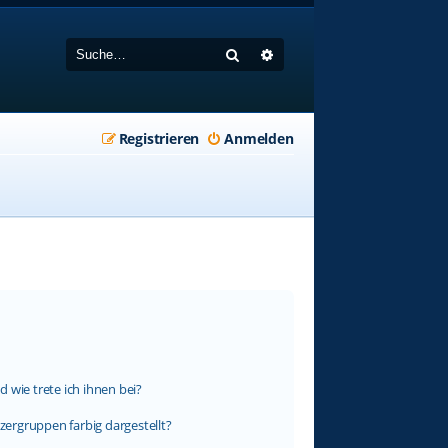
Suche
Erweiterte Suche
Registrieren
Anmelden
 wie trete ich ihnen bei?
ergruppen farbig dargestellt?