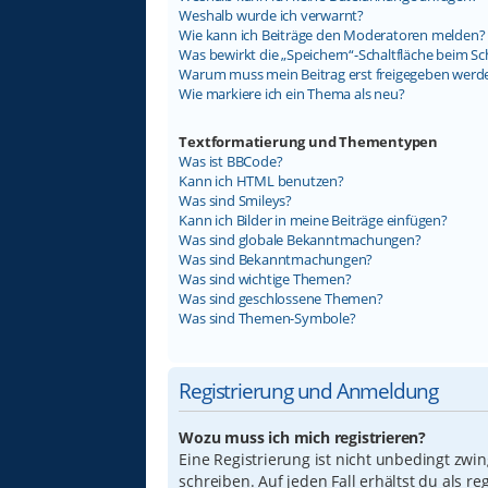
Weshalb wurde ich verwarnt?
Wie kann ich Beiträge den Moderatoren melden?
Was bewirkt die „Speichern“-Schaltfläche beim Sc
Warum muss mein Beitrag erst freigegeben werd
Wie markiere ich ein Thema als neu?
Textformatierung und Thementypen
Was ist BBCode?
Kann ich HTML benutzen?
Was sind Smileys?
Kann ich Bilder in meine Beiträge einfügen?
Was sind globale Bekanntmachungen?
Was sind Bekanntmachungen?
Was sind wichtige Themen?
Was sind geschlossene Themen?
Was sind Themen-Symbole?
Registrierung und Anmeldung
Wozu muss ich mich registrieren?
Eine Registrierung ist nicht unbedingt zwi
schreiben. Auf jeden Fall erhältst du als re