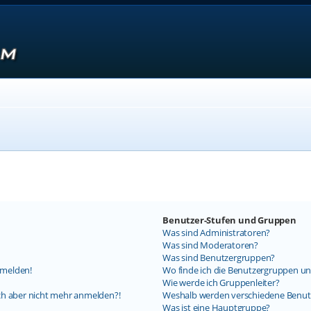
Benutzer-Stufen und Gruppen
Was sind Administratoren?
Was sind Moderatoren?
Was sind Benutzergruppen?
nmelden!
Wo finde ich die Benutzergruppen und
Wie werde ich Gruppenleiter?
mich aber nicht mehr anmelden?!
Weshalb werden verschiedene Benutz
Was ist eine Hauptgruppe?