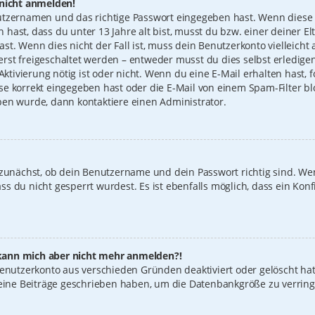
 nicht anmelden!
utzernamen und das richtige Passwort eingegeben hast. Wenn diese 
n hast, dass du unter 13 Jahre alt bist, musst du bzw. einer deiner 
t. Wenn dies nicht der Fall ist, muss dein Benutzerkonto vielleicht 
st freigeschaltet werden – entweder musst du dies selbst erledigen
 Aktivierung nötig ist oder nicht. Wenn du eine E-Mail erhalten hast
e korrekt eingegeben hast oder die E-Mail von einem Spam-Filter blo
ben wurde, dann kontaktiere einen Administrator.
 zunächst, ob dein Benutzername und dein Passwort richtig sind. Wen
s du nicht gesperrt wurdest. Es ist ebenfalls möglich, dass ein Konf
t, kann mich aber nicht mehr anmelden?!
 Benutzerkonto aus verschieden Gründen deaktiviert oder gelöscht ha
keine Beiträge geschrieben haben, um die Datenbankgröße zu verring