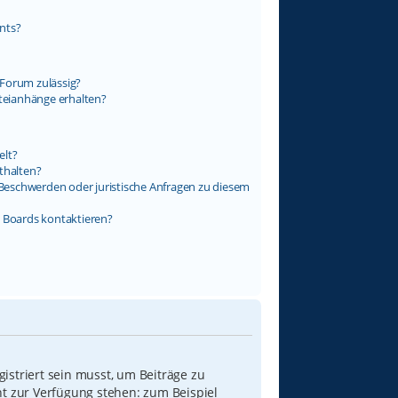
nts?
Forum zulässig?
ateianhänge erhalten?
elt?
thalten?
s Beschwerden oder juristische Anfragen zu diesem
s Boards kontaktieren?
istriert sein musst, um Beiträge zu
icht zur Verfügung stehen: zum Beispiel