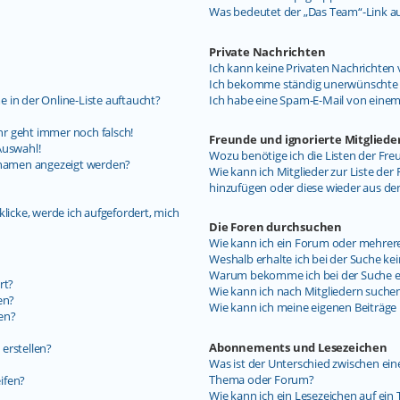
Was bedeutet der „Das Team“-Link auf
Private Nachrichten
Ich kann keine Privaten Nachrichten 
Ich bekomme ständig unerwünschte P
 in der Online-Liste auftaucht?
Ich habe eine Spam-E-Mail von einem
uhr geht immer noch falsch!
Freunde und ignorierte Mitgliede
Auswahl!
Wozu benötige ich die Listen der Fre
ernamen angezeigt werden?
Wie kann ich Mitglieder zur Liste der 
hinzufügen oder diese wieder aus de
licke, werde ich aufgefordert, mich
Die Foren durchsuchen
Wie kann ich ein Forum oder mehrer
Weshalb erhalte ich bei der Suche ke
Warum bekomme ich bei der Suche ein
rt?
Wie kann ich nach Mitgliedern suche
en?
Wie kann ich meine eigenen Beiträg
en?
Abonnements und Lesezeichen
erstellen?
Was ist der Unterschied zwischen e
Thema oder Forum?
ifen?
Wie kann ich ein Lesezeichen auf ei