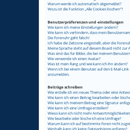
Warum werde ich automatisch abgemeldet?
Wozu ist die Funktion „Alle Cookies löschen“?
Benutzerpräferenzen und -einstellungen
Wie kann ich meine Einstellungen ändern?
Wie kann ich verhindern, dass mein Benutzername
Die Forenuhr geht falsch!
Ich habe die Zeitzone eingestellt, aber die Foren
Meine Sprache steht auf diesem Board nicht zur 
Was sind das für Bilder, die bei meinem Benutz
Wie verwende ich einen Avatar?
Was ist mein Rang und wie kann ich ihn ändern?
Wenn ich bei einem Benutzer auf den E-Mail-Link k
anzumelden.
Beiträge schreiben
Wie erstelle ich ein neues Thema oder eine Antwo
Wie kann ich einen Beitrag bearbeiten oder lösch
Wie kann ich meinem Beitrag eine Signatur anfüg
Wie kann ich eine Umfrage erstellen?
Wieso kann ich nicht mehr Antwortmöglichkeiten 
Wie bearbeite oder lösche ich eine Umfrage?
Warum kann ich auf bestimmte Foren nicht zugre
Weshalb kann ich keine Dateianhänge anfügen?