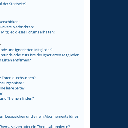
 der Startseite?
verschicken!
rivate Nachrichten!
 Mitglied dieses Forums erhalten!
r
unde und ignorierten Mitglieder?
Freunde oder zur Liste der ignorierten Mitglieder
n Listen entfernen?
e Foren durchsuchen?
ine Ergebnisse?
e leere Seite?
n?
e und Themen finden?
inem Lesezeichen und einem Abonnements für ein
n Thema setzen oder ein Thema abonnieren?