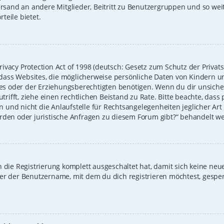
Versand an andere Mitglieder, Beitritt zu Benutzergruppen und so we
rteile bietet.
ivacy Protection Act of 1998 (deutsch: Gesetz zum Schutz der Privat
t, dass Websites, die möglicherweise persönliche Daten von Kindern u
 oder der Erziehungsberechtigten benötigen. Wenn du dir unsicher b
zutrifft, ziehe einen rechtlichen Beistand zu Rate. Bitte beachte, das
und nicht die Anlaufstelle für Rechtsangelegenheiten jeglicher Art i
erden oder juristische Anfragen zu diesem Forum gibt?“ behandelt w
on die Registrierung komplett ausgeschaltet hat, damit sich keine 
der der Benutzername, mit dem du dich registrieren möchtest, gespe