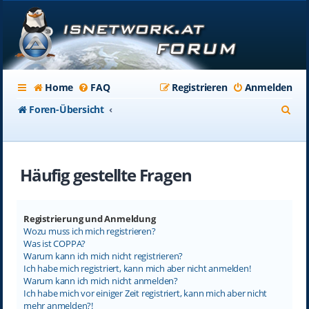
Home
FAQ
Registrieren
Anmelden
S
Foren-Übersicht
u
c
Häufig gestellte Fragen
h
e
Registrierung und Anmeldung
Wozu muss ich mich registrieren?
Was ist COPPA?
Warum kann ich mich nicht registrieren?
Ich habe mich registriert, kann mich aber nicht anmelden!
Warum kann ich mich nicht anmelden?
Ich habe mich vor einiger Zeit registriert, kann mich aber nicht
mehr anmelden?!