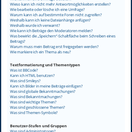
Wieso kann ich nicht mehr Antwortmöglichkeiten erstellen?
Wie bearbeite oder lösche ich eine Umfrage?
Warum kann ich auf bestimmte Foren nicht zugreifen?
Weshalb kann ich keine Dateianhänge anfügen?
Weshalb wurde ich verwarnt?
Wie kann ich Beiträge den Moderatoren melden?
Was bewirkt die „Speichern“-Schaltfläche beim Schreiben eines
Beitrags?
Warum muss mein Beitrag erst freigegeben werden?
Wie markiere ich ein Thema als neu?
Textformatierung und Thementypen
Was ist BBCode?
Kann ich HTML benutzen?
Was sind Smileys?
Kann ich Bilder in meine Beiträge einfügen?
Was sind globale Bekanntmachungen?
Was sind Bekanntmachungen?
Was sind wichtige Themen?
Was sind geschlossene Themen?
Was sind Themen-Symbole?
Benutzer-Stufen und Gruppen
Was sind Administratoren?