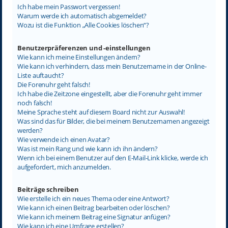
Ich habe mein Passwort vergessen!
Warum werde ich automatisch abgemeldet?
Wozu ist die Funktion „Alle Cookies löschen“?
Benutzerpräferenzen und -einstellungen
Wie kann ich meine Einstellungen ändern?
Wie kann ich verhindern, dass mein Benutzername in der Online-
Liste auftaucht?
Die Forenuhr geht falsch!
Ich habe die Zeitzone eingestellt, aber die Forenuhr geht immer
noch falsch!
Meine Sprache steht auf diesem Board nicht zur Auswahl!
Was sind das für Bilder, die bei meinem Benutzernamen angezeigt
werden?
Wie verwende ich einen Avatar?
Was ist mein Rang und wie kann ich ihn ändern?
Wenn ich bei einem Benutzer auf den E-Mail-Link klicke, werde ich
aufgefordert, mich anzumelden.
Beiträge schreiben
Wie erstelle ich ein neues Thema oder eine Antwort?
Wie kann ich einen Beitrag bearbeiten oder löschen?
Wie kann ich meinem Beitrag eine Signatur anfügen?
Wie kann ich eine Umfrage erstellen?