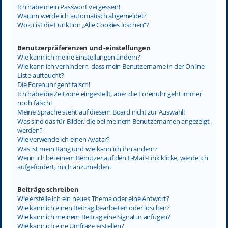
Ich habe mein Passwort vergessen!
Warum werde ich automatisch abgemeldet?
Wozu ist die Funktion „Alle Cookies löschen“?
Benutzerpräferenzen und -einstellungen
Wie kann ich meine Einstellungen ändern?
Wie kann ich verhindern, dass mein Benutzername in der Online-
Liste auftaucht?
Die Forenuhr geht falsch!
Ich habe die Zeitzone eingestellt, aber die Forenuhr geht immer
noch falsch!
Meine Sprache steht auf diesem Board nicht zur Auswahl!
Was sind das für Bilder, die bei meinem Benutzernamen angezeigt
werden?
Wie verwende ich einen Avatar?
Was ist mein Rang und wie kann ich ihn ändern?
Wenn ich bei einem Benutzer auf den E-Mail-Link klicke, werde ich
aufgefordert, mich anzumelden.
Beiträge schreiben
Wie erstelle ich ein neues Thema oder eine Antwort?
Wie kann ich einen Beitrag bearbeiten oder löschen?
Wie kann ich meinem Beitrag eine Signatur anfügen?
Wie kann ich eine Umfrage erstellen?