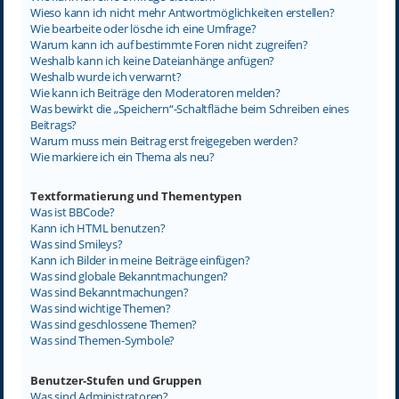
Wieso kann ich nicht mehr Antwortmöglichkeiten erstellen?
Wie bearbeite oder lösche ich eine Umfrage?
Warum kann ich auf bestimmte Foren nicht zugreifen?
Weshalb kann ich keine Dateianhänge anfügen?
Weshalb wurde ich verwarnt?
Wie kann ich Beiträge den Moderatoren melden?
Was bewirkt die „Speichern“-Schaltfläche beim Schreiben eines
Beitrags?
Warum muss mein Beitrag erst freigegeben werden?
Wie markiere ich ein Thema als neu?
Textformatierung und Thementypen
Was ist BBCode?
Kann ich HTML benutzen?
Was sind Smileys?
Kann ich Bilder in meine Beiträge einfügen?
Was sind globale Bekanntmachungen?
Was sind Bekanntmachungen?
Was sind wichtige Themen?
Was sind geschlossene Themen?
Was sind Themen-Symbole?
Benutzer-Stufen und Gruppen
Was sind Administratoren?