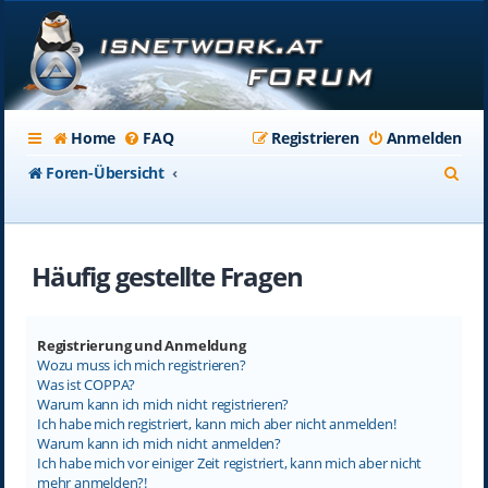
Home
FAQ
Registrieren
Anmelden
S
Foren-Übersicht
u
c
Häufig gestellte Fragen
h
e
Registrierung und Anmeldung
Wozu muss ich mich registrieren?
Was ist COPPA?
Warum kann ich mich nicht registrieren?
Ich habe mich registriert, kann mich aber nicht anmelden!
Warum kann ich mich nicht anmelden?
Ich habe mich vor einiger Zeit registriert, kann mich aber nicht
mehr anmelden?!