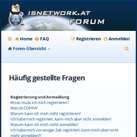
Home
FAQ
Registrieren
Anmelden
S
Foren-Übersicht
u
c
Häufig gestellte Fragen
h
e
Registrierung und Anmeldung
Wozu muss ich mich registrieren?
Was ist COPPA?
Warum kann ich mich nicht registrieren?
Ich habe mich registriert, kann mich aber nicht anmelden!
Warum kann ich mich nicht anmelden?
Ich habe mich vor einiger Zeit registriert, kann mich aber nicht
mehr anmelden?!