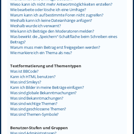
Wieso kann ich nicht mehr Antwortmöglichkeiten erstellen?
Wie bearbeite oder lösche ich eine Umfrage?
Warum kann ich auf bestimmte Foren nicht zugreifen?
Weshalb kann ich keine Dateianhänge anfügen?
Weshalb wurde ich verwarnt?
Wie kann ich Beiträge den Moderatoren melden?
Was bewirkt die „Speichern“-Schaltfläche beim Schreiben eines
Beitrags?
Warum muss mein Beitrag erst freigegeben werden?
Wie markiere ich ein Thema als neu?
Textformatierung und Thementypen
Was ist BBCode?
Kann ich HTML benutzen?
Was sind Smileys?
Kann ich Bilder in meine Beiträge einfügen?
Was sind globale Bekanntmachungen?
Was sind Bekanntmachungen?
Was sind wichtige Themen?
Was sind geschlossene Themen?
Was sind Themen-Symbole?
Benutzer-Stufen und Gruppen
Was sind Administratoren?