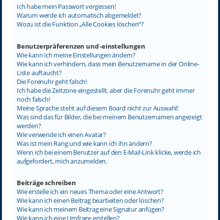
Ich habe mein Passwort vergessen!
Warum werde ich automatisch abgemeldet?
Wozu ist die Funktion „Alle Cookies löschen“?
Benutzerpräferenzen und -einstellungen
Wie kann ich meine Einstellungen ändern?
Wie kann ich verhindern, dass mein Benutzername in der Online-
Liste auftaucht?
Die Forenuhr geht falsch!
Ich habe die Zeitzone eingestellt, aber die Forenuhr geht immer
noch falsch!
Meine Sprache steht auf diesem Board nicht zur Auswahl!
Was sind das für Bilder, die bei meinem Benutzernamen angezeigt
werden?
Wie verwende ich einen Avatar?
Was ist mein Rang und wie kann ich ihn ändern?
Wenn ich bei einem Benutzer auf den E-Mail-Link klicke, werde ich
aufgefordert, mich anzumelden.
Beiträge schreiben
Wie erstelle ich ein neues Thema oder eine Antwort?
Wie kann ich einen Beitrag bearbeiten oder löschen?
Wie kann ich meinem Beitrag eine Signatur anfügen?
Wie kann ich eine Umfrage erstellen?