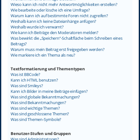
Wieso kann ich nicht mehr Antwortmöglichkeiten erstellen?
Wie bearbeite oder lösche ich eine Umfrage?
Warum kann ich auf bestimmte Foren nicht zugreifen?
Weshalb kann ich keine Dateianhänge anfügen?
Weshalb wurde ich verwarnt?
Wie kann ich Beiträge den Moderatoren melden?
Was bewirkt die „Speichern“-Schaltfläche beim Schreiben eines
Beitrags?
Warum muss mein Beitrag erst freigegeben werden?
Wie markiere ich ein Thema als neu?
Textformatierung und Thementypen
Was ist BBCode?
Kann ich HTML benutzen?
Was sind Smileys?
Kann ich Bilder in meine Beiträge einfügen?
Was sind globale Bekanntmachungen?
Was sind Bekanntmachungen?
Was sind wichtige Themen?
Was sind geschlossene Themen?
Was sind Themen-Symbole?
Benutzer-Stufen und Gruppen
Was sind Administratoren?