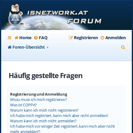
Home
FAQ
Registrieren
Anmelden
S
Foren-Übersicht
u
c
Häufig gestellte Fragen
h
e
Registrierung und Anmeldung
Wozu muss ich mich registrieren?
Was ist COPPA?
Warum kann ich mich nicht registrieren?
Ich habe mich registriert, kann mich aber nicht anmelden!
Warum kann ich mich nicht anmelden?
Ich habe mich vor einiger Zeit registriert, kann mich aber nicht
mehr anmelden?!