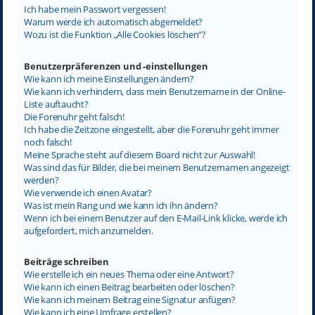
Ich habe mein Passwort vergessen!
Warum werde ich automatisch abgemeldet?
Wozu ist die Funktion „Alle Cookies löschen“?
Benutzerpräferenzen und -einstellungen
Wie kann ich meine Einstellungen ändern?
Wie kann ich verhindern, dass mein Benutzername in der Online-
Liste auftaucht?
Die Forenuhr geht falsch!
Ich habe die Zeitzone eingestellt, aber die Forenuhr geht immer
noch falsch!
Meine Sprache steht auf diesem Board nicht zur Auswahl!
Was sind das für Bilder, die bei meinem Benutzernamen angezeigt
werden?
Wie verwende ich einen Avatar?
Was ist mein Rang und wie kann ich ihn ändern?
Wenn ich bei einem Benutzer auf den E-Mail-Link klicke, werde ich
aufgefordert, mich anzumelden.
Beiträge schreiben
Wie erstelle ich ein neues Thema oder eine Antwort?
Wie kann ich einen Beitrag bearbeiten oder löschen?
Wie kann ich meinem Beitrag eine Signatur anfügen?
Wie kann ich eine Umfrage erstellen?