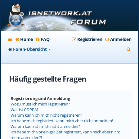
Home
FAQ
Registrieren
Anmelden
S
Foren-Übersicht
u
c
Häufig gestellte Fragen
h
e
Registrierung und Anmeldung
Wozu muss ich mich registrieren?
Was ist COPPA?
Warum kann ich mich nicht registrieren?
Ich habe mich registriert, kann mich aber nicht anmelden!
Warum kann ich mich nicht anmelden?
Ich habe mich vor einiger Zeit registriert, kann mich aber nicht
mehr anmelden?!