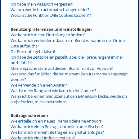
Ich habe mein Passwort vergessen!
Warum werde ich automatisch abgemeldet?
Wozu ist die Funktion „Alle Cookies löschen“?
Benutzerpräferenzen und -einstellungen
Wie kann ich meine Einstellungen ändern?
Wie kann ich verhindern, dass mein Benutzername in der Online-
Liste auftaucht?
Die Forenuhr geht falsch!
Ich habe die Zeitzone eingestellt, aber die Forenuhr geht immer
noch falsch!
Meine Sprache steht auf diesem Board nicht zur Auswahl!
Was sind das für Bilder, die bei meinem Benutzernamen angezeigt
werden?
Wie verwende ich einen Avatar?
Was ist mein Rang und wie kann ich ihn ändern?
Wenn ich bei einem Benutzer auf den E-Mail-Link klicke, werde ich
aufgefordert, mich anzumelden.
Beiträge schreiben
Wie erstelle ich ein neues Thema oder eine Antwort?
Wie kann ich einen Beitrag bearbeiten oder löschen?
Wie kann ich meinem Beitrag eine Signatur anfügen?
Wie kann ich eine Umfrage erstellen?