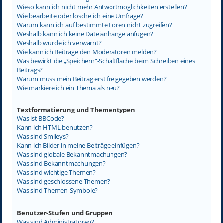
Wieso kann ich nicht mehr Antwortmöglichkeiten erstellen?
Wie bearbeite oder lösche ich eine Umfrage?
Warum kann ich auf bestimmte Foren nicht zugreifen?
Weshalb kann ich keine Dateianhänge anfügen?
Weshalb wurde ich verwarnt?
Wie kann ich Beiträge den Moderatoren melden?
Was bewirkt die „Speichern“-Schaltfläche beim Schreiben eines
Beitrags?
Warum muss mein Beitrag erst freigegeben werden?
Wie markiere ich ein Thema als neu?
Textformatierung und Thementypen
Was ist BBCode?
Kann ich HTML benutzen?
Was sind Smileys?
Kann ich Bilder in meine Beiträge einfügen?
Was sind globale Bekanntmachungen?
Was sind Bekanntmachungen?
Was sind wichtige Themen?
Was sind geschlossene Themen?
Was sind Themen-Symbole?
Benutzer-Stufen und Gruppen
Was sind Administratoren?