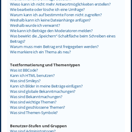
Wieso kann ich nicht mehr Antwortmöglichkeiten erstellen?
Wie bearbeite oder lösche ich eine Umfrage?
Warum kann ich auf bestimmte Foren nicht zugreifen?
Weshalb kann ich keine Dateianhänge anfügen?
Weshalb wurde ich verwarnt?
Wie kann ich Beiträge den Moderatoren melden?
Was bewirkt die „Speichern“-Schaltfläche beim Schreiben eines
Beitrags?
Warum muss mein Beitrag erst freigegeben werden?
Wie markiere ich ein Thema als neu?
Textformatierung und Thementypen
Was ist BBCode?
Kann ich HTML benutzen?
Was sind Smileys?
Kann ich Bilder in meine Beiträge einfügen?
Was sind globale Bekanntmachungen?
Was sind Bekanntmachungen?
Was sind wichtige Themen?
Was sind geschlossene Themen?
Was sind Themen-Symbole?
Benutzer-Stufen und Gruppen
Was sind Administratoren?