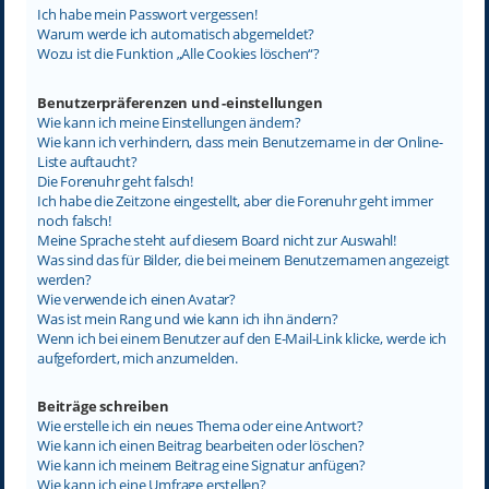
Ich habe mein Passwort vergessen!
Warum werde ich automatisch abgemeldet?
Wozu ist die Funktion „Alle Cookies löschen“?
Benutzerpräferenzen und -einstellungen
Wie kann ich meine Einstellungen ändern?
Wie kann ich verhindern, dass mein Benutzername in der Online-
Liste auftaucht?
Die Forenuhr geht falsch!
Ich habe die Zeitzone eingestellt, aber die Forenuhr geht immer
noch falsch!
Meine Sprache steht auf diesem Board nicht zur Auswahl!
Was sind das für Bilder, die bei meinem Benutzernamen angezeigt
werden?
Wie verwende ich einen Avatar?
Was ist mein Rang und wie kann ich ihn ändern?
Wenn ich bei einem Benutzer auf den E-Mail-Link klicke, werde ich
aufgefordert, mich anzumelden.
Beiträge schreiben
Wie erstelle ich ein neues Thema oder eine Antwort?
Wie kann ich einen Beitrag bearbeiten oder löschen?
Wie kann ich meinem Beitrag eine Signatur anfügen?
Wie kann ich eine Umfrage erstellen?