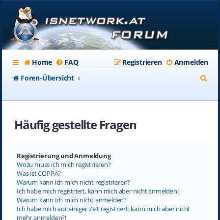
Home
FAQ
Registrieren
Anmelden
S
Foren-Übersicht
u
c
Häufig gestellte Fragen
h
e
Registrierung und Anmeldung
Wozu muss ich mich registrieren?
Was ist COPPA?
Warum kann ich mich nicht registrieren?
Ich habe mich registriert, kann mich aber nicht anmelden!
Warum kann ich mich nicht anmelden?
Ich habe mich vor einiger Zeit registriert, kann mich aber nicht
mehr anmelden?!