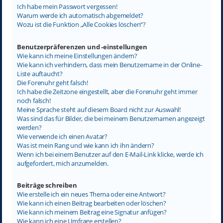
Ich habe mein Passwort vergessen!
Warum werde ich automatisch abgemeldet?
Wozu ist die Funktion „Alle Cookies löschen“?
Benutzerpräferenzen und -einstellungen
Wie kann ich meine Einstellungen ändern?
Wie kann ich verhindern, dass mein Benutzername in der Online-
Liste auftaucht?
Die Forenuhr geht falsch!
Ich habe die Zeitzone eingestellt, aber die Forenuhr geht immer
noch falsch!
Meine Sprache steht auf diesem Board nicht zur Auswahl!
Was sind das für Bilder, die bei meinem Benutzernamen angezeigt
werden?
Wie verwende ich einen Avatar?
Was ist mein Rang und wie kann ich ihn ändern?
Wenn ich bei einem Benutzer auf den E-Mail-Link klicke, werde ich
aufgefordert, mich anzumelden.
Beiträge schreiben
Wie erstelle ich ein neues Thema oder eine Antwort?
Wie kann ich einen Beitrag bearbeiten oder löschen?
Wie kann ich meinem Beitrag eine Signatur anfügen?
Wie kann ich eine Umfrage erstellen?