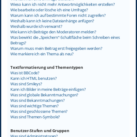
Wieso kann ich nicht mehr Antwortmöglichkeiten erstellen?
Wie bearbeite oder lösche ich eine Umfrage?
Warum kann ich auf bestimmte Foren nicht zugreifen?
Weshalb kann ich keine Dateianhänge anfügen?
Weshalb wurde ich verwarnt?
Wie kann ich Beiträge den Moderatoren melden?
Was bewirkt die „Speichern“-Schaltfläche beim Schreiben eines
Beitrags?
Warum muss mein Beitrag erst freigegeben werden?
Wie markiere ich ein Thema als neu?
Textformatierung und Thementypen
Was ist BBCode?
Kann ich HTML benutzen?
Was sind Smileys?
Kann ich Bilder in meine Beiträge einfügen?
Was sind globale Bekanntmachungen?
Was sind Bekanntmachungen?
Was sind wichtige Themen?
Was sind geschlossene Themen?
Was sind Themen-Symbole?
Benutzer-Stufen und Gruppen
Was sind Administratoren?