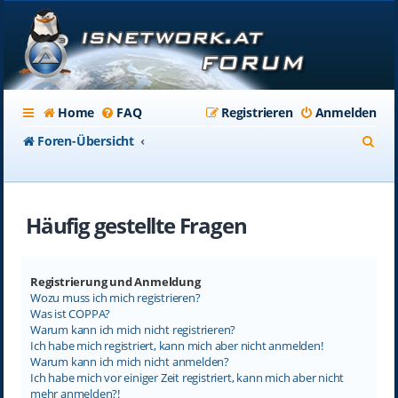
Home
FAQ
Registrieren
Anmelden
S
Foren-Übersicht
u
c
Häufig gestellte Fragen
h
e
Registrierung und Anmeldung
Wozu muss ich mich registrieren?
Was ist COPPA?
Warum kann ich mich nicht registrieren?
Ich habe mich registriert, kann mich aber nicht anmelden!
Warum kann ich mich nicht anmelden?
Ich habe mich vor einiger Zeit registriert, kann mich aber nicht
mehr anmelden?!