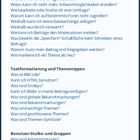
Wieso kann ich nicht mehr Antwortmöglichkeiten erstellen?
Wie bearbeite oder lösche ich eine Umfrage?
Warum kann ich auf bestimmte Foren nicht zugreifen?
Weshalb kann ich keine Dateianhänge anfügen?
Weshalb wurde ich verwarnt?
Wie kann ich Beiträge den Moderatoren melden?
Was bewirkt die „Speichern“-Schaltfläche beim Schreiben eines
Beitrags?
Warum muss mein Beitrag erst freigegeben werden?
Wie markiere ich ein Thema als neu?
Textformatierung und Thementypen
Was ist BBCode?
Kann ich HTML benutzen?
Was sind Smileys?
Kann ich Bilder in meine Beiträge einfügen?
Was sind globale Bekanntmachungen?
Was sind Bekanntmachungen?
Was sind wichtige Themen?
Was sind geschlossene Themen?
Was sind Themen-Symbole?
Benutzer-Stufen und Gruppen
Was sind Administratoren?