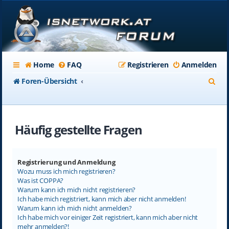
Home
FAQ
Registrieren
Anmelden
S
Foren-Übersicht
u
c
Häufig gestellte Fragen
h
e
Registrierung und Anmeldung
Wozu muss ich mich registrieren?
Was ist COPPA?
Warum kann ich mich nicht registrieren?
Ich habe mich registriert, kann mich aber nicht anmelden!
Warum kann ich mich nicht anmelden?
Ich habe mich vor einiger Zeit registriert, kann mich aber nicht
mehr anmelden?!