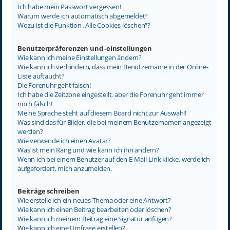
Ich habe mein Passwort vergessen!
Warum werde ich automatisch abgemeldet?
Wozu ist die Funktion „Alle Cookies löschen“?
Benutzerpräferenzen und -einstellungen
Wie kann ich meine Einstellungen ändern?
Wie kann ich verhindern, dass mein Benutzername in der Online-
Liste auftaucht?
Die Forenuhr geht falsch!
Ich habe die Zeitzone eingestellt, aber die Forenuhr geht immer
noch falsch!
Meine Sprache steht auf diesem Board nicht zur Auswahl!
Was sind das für Bilder, die bei meinem Benutzernamen angezeigt
werden?
Wie verwende ich einen Avatar?
Was ist mein Rang und wie kann ich ihn ändern?
Wenn ich bei einem Benutzer auf den E-Mail-Link klicke, werde ich
aufgefordert, mich anzumelden.
Beiträge schreiben
Wie erstelle ich ein neues Thema oder eine Antwort?
Wie kann ich einen Beitrag bearbeiten oder löschen?
Wie kann ich meinem Beitrag eine Signatur anfügen?
Wie kann ich eine Umfrage erstellen?