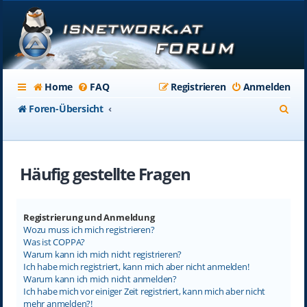
Home
FAQ
Registrieren
Anmelden
S
Foren-Übersicht
u
c
Häufig gestellte Fragen
h
e
Registrierung und Anmeldung
Wozu muss ich mich registrieren?
Was ist COPPA?
Warum kann ich mich nicht registrieren?
Ich habe mich registriert, kann mich aber nicht anmelden!
Warum kann ich mich nicht anmelden?
Ich habe mich vor einiger Zeit registriert, kann mich aber nicht
mehr anmelden?!