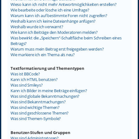
Wieso kann ich nicht mehr Antwortmöglichkeiten erstellen?
Wie bearbeite oder lösche ich eine Umfrage?
Warum kann ich auf bestimmte Foren nicht zugreifen?
Weshalb kann ich keine Dateianhänge anfügen?
Weshalb wurde ich verwarnt?
Wie kann ich Beiträge den Moderatoren melden?
Was bewirkt die „Speichern“-Schaltfläche beim Schreiben eines
Beitrags?
Warum muss mein Beitrag erst freigegeben werden?
Wie markiere ich ein Thema als neu?
Textformatierung und Thementypen
Was ist BBCode?
Kann ich HTML benutzen?
Was sind Smileys?
Kann ich Bilder in meine Beiträge einfügen?
Was sind globale Bekanntmachungen?
Was sind Bekanntmachungen?
Was sind wichtige Themen?
Was sind geschlossene Themen?
Was sind Themen-Symbole?
Benutzer-Stufen und Gruppen
Was sind Administratoren?