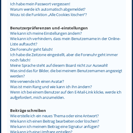
Ich habe mein Passwort vergessen!
Warum werde ich automatisch abgemeldet?
Wozu ist die Funktion „Alle Cookies löschen“?
Benutzerpräferenzen und -einstellungen
Wie kann ich meine Einstellungen ändern?
Wie kann ich verhindern, dass mein Benutzername in der Online-
Liste auftaucht?
Die Forenuhr geht falsch!
Ich habe die Zeitzone eingestellt, aber die Forenuhr geht immer
noch falsch!
Meine Sprache steht auf diesem Board nicht zur Auswahl!
Was sind das für Bilder, die bei meinem Benutzernamen angezeigt
werden?
Wie verwende ich einen Avatar?
Was ist mein Rang und wie kann ich ihn ändern?
Wenn ich bei einem Benutzer auf den E-Mail-Link klicke, werde ich
aufgefordert, mich anzumelden.
Beiträge schreiben
Wie erstelle ich ein neues Thema oder eine Antwort?
Wie kann ich einen Beitrag bearbeiten oder löschen?
Wie kann ich meinem Beitrag eine Signatur anfügen?
Wie kann ich eine Umfrage erstellen?