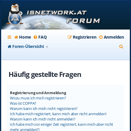
Home
FAQ
Registrieren
Anmelden
S
Foren-Übersicht
u
c
Häufig gestellte Fragen
h
e
Registrierung und Anmeldung
Wozu muss ich mich registrieren?
Was ist COPPA?
Warum kann ich mich nicht registrieren?
Ich habe mich registriert, kann mich aber nicht anmelden!
Warum kann ich mich nicht anmelden?
Ich habe mich vor einiger Zeit registriert, kann mich aber nicht
mehr anmelden?!