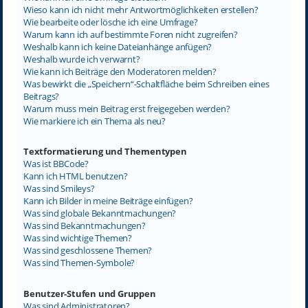
Wieso kann ich nicht mehr Antwortmöglichkeiten erstellen?
Wie bearbeite oder lösche ich eine Umfrage?
Warum kann ich auf bestimmte Foren nicht zugreifen?
Weshalb kann ich keine Dateianhänge anfügen?
Weshalb wurde ich verwarnt?
Wie kann ich Beiträge den Moderatoren melden?
Was bewirkt die „Speichern“-Schaltfläche beim Schreiben eines
Beitrags?
Warum muss mein Beitrag erst freigegeben werden?
Wie markiere ich ein Thema als neu?
Textformatierung und Thementypen
Was ist BBCode?
Kann ich HTML benutzen?
Was sind Smileys?
Kann ich Bilder in meine Beiträge einfügen?
Was sind globale Bekanntmachungen?
Was sind Bekanntmachungen?
Was sind wichtige Themen?
Was sind geschlossene Themen?
Was sind Themen-Symbole?
Benutzer-Stufen und Gruppen
Was sind Administratoren?