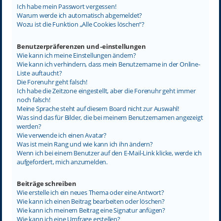
Ich habe mein Passwort vergessen!
Warum werde ich automatisch abgemeldet?
Wozu ist die Funktion „Alle Cookies löschen“?
Benutzerpräferenzen und -einstellungen
Wie kann ich meine Einstellungen ändern?
Wie kann ich verhindern, dass mein Benutzername in der Online-
Liste auftaucht?
Die Forenuhr geht falsch!
Ich habe die Zeitzone eingestellt, aber die Forenuhr geht immer
noch falsch!
Meine Sprache steht auf diesem Board nicht zur Auswahl!
Was sind das für Bilder, die bei meinem Benutzernamen angezeigt
werden?
Wie verwende ich einen Avatar?
Was ist mein Rang und wie kann ich ihn ändern?
Wenn ich bei einem Benutzer auf den E-Mail-Link klicke, werde ich
aufgefordert, mich anzumelden.
Beiträge schreiben
Wie erstelle ich ein neues Thema oder eine Antwort?
Wie kann ich einen Beitrag bearbeiten oder löschen?
Wie kann ich meinem Beitrag eine Signatur anfügen?
Wie kann ich eine Umfrage erstellen?