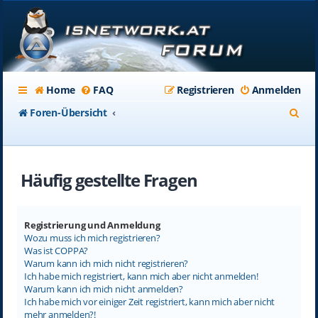
Home
FAQ
Registrieren
Anmelden
S
Foren-Übersicht
u
c
Häufig gestellte Fragen
h
e
Registrierung und Anmeldung
Wozu muss ich mich registrieren?
Was ist COPPA?
Warum kann ich mich nicht registrieren?
Ich habe mich registriert, kann mich aber nicht anmelden!
Warum kann ich mich nicht anmelden?
Ich habe mich vor einiger Zeit registriert, kann mich aber nicht
mehr anmelden?!