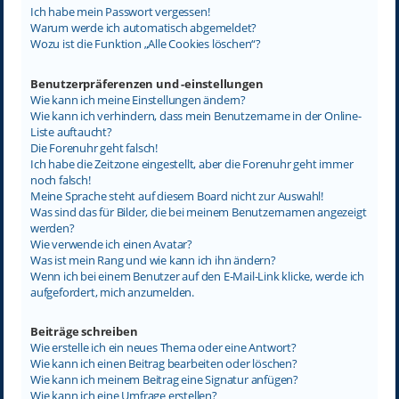
Ich habe mein Passwort vergessen!
Warum werde ich automatisch abgemeldet?
Wozu ist die Funktion „Alle Cookies löschen“?
Benutzerpräferenzen und -einstellungen
Wie kann ich meine Einstellungen ändern?
Wie kann ich verhindern, dass mein Benutzername in der Online-
Liste auftaucht?
Die Forenuhr geht falsch!
Ich habe die Zeitzone eingestellt, aber die Forenuhr geht immer
noch falsch!
Meine Sprache steht auf diesem Board nicht zur Auswahl!
Was sind das für Bilder, die bei meinem Benutzernamen angezeigt
werden?
Wie verwende ich einen Avatar?
Was ist mein Rang und wie kann ich ihn ändern?
Wenn ich bei einem Benutzer auf den E-Mail-Link klicke, werde ich
aufgefordert, mich anzumelden.
Beiträge schreiben
Wie erstelle ich ein neues Thema oder eine Antwort?
Wie kann ich einen Beitrag bearbeiten oder löschen?
Wie kann ich meinem Beitrag eine Signatur anfügen?
Wie kann ich eine Umfrage erstellen?