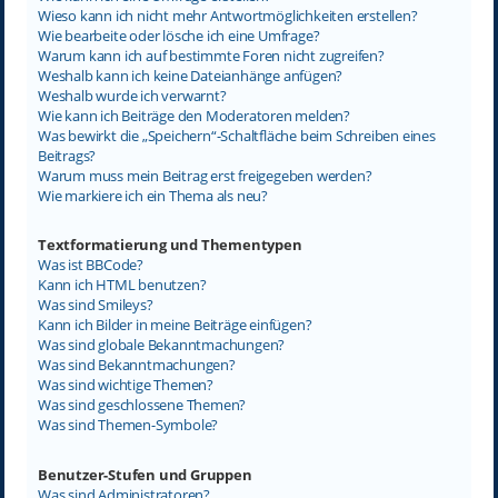
Wieso kann ich nicht mehr Antwortmöglichkeiten erstellen?
Wie bearbeite oder lösche ich eine Umfrage?
Warum kann ich auf bestimmte Foren nicht zugreifen?
Weshalb kann ich keine Dateianhänge anfügen?
Weshalb wurde ich verwarnt?
Wie kann ich Beiträge den Moderatoren melden?
Was bewirkt die „Speichern“-Schaltfläche beim Schreiben eines
Beitrags?
Warum muss mein Beitrag erst freigegeben werden?
Wie markiere ich ein Thema als neu?
Textformatierung und Thementypen
Was ist BBCode?
Kann ich HTML benutzen?
Was sind Smileys?
Kann ich Bilder in meine Beiträge einfügen?
Was sind globale Bekanntmachungen?
Was sind Bekanntmachungen?
Was sind wichtige Themen?
Was sind geschlossene Themen?
Was sind Themen-Symbole?
Benutzer-Stufen und Gruppen
Was sind Administratoren?