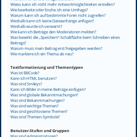
Wieso kann ich nicht mehr Antwortmöglichkeiten erstellen?
Wie bearbeite oder lösche ich eine Umfrage?
Warum kann ich auf bestimmte Foren nicht zugreifen?
Weshalb kann ich keine Dateianhänge anfügen?
Weshalb wurde ich verwarnt?
Wie kann ich Beiträge den Moderatoren melden?
Was bewirkt die „Speichern“-Schaltfläche beim Schreiben eines
Beitrags?
Warum muss mein Beitrag erst freigegeben werden?
Wie markiere ich ein Thema als neu?
Textformatierung und Thementypen
Was ist BBCode?
Kann ich HTML benutzen?
Was sind Smileys?
Kann ich Bilder in meine Beiträge einfügen?
Was sind globale Bekanntmachungen?
Was sind Bekanntmachungen?
Was sind wichtige Themen?
Was sind geschlossene Themen?
Was sind Themen-Symbole?
Benutzer-Stufen und Gruppen
Was sind Administratoren?