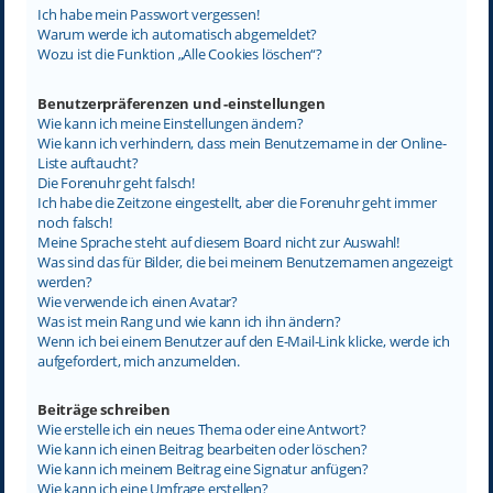
Ich habe mein Passwort vergessen!
Warum werde ich automatisch abgemeldet?
Wozu ist die Funktion „Alle Cookies löschen“?
Benutzerpräferenzen und -einstellungen
Wie kann ich meine Einstellungen ändern?
Wie kann ich verhindern, dass mein Benutzername in der Online-
Liste auftaucht?
Die Forenuhr geht falsch!
Ich habe die Zeitzone eingestellt, aber die Forenuhr geht immer
noch falsch!
Meine Sprache steht auf diesem Board nicht zur Auswahl!
Was sind das für Bilder, die bei meinem Benutzernamen angezeigt
werden?
Wie verwende ich einen Avatar?
Was ist mein Rang und wie kann ich ihn ändern?
Wenn ich bei einem Benutzer auf den E-Mail-Link klicke, werde ich
aufgefordert, mich anzumelden.
Beiträge schreiben
Wie erstelle ich ein neues Thema oder eine Antwort?
Wie kann ich einen Beitrag bearbeiten oder löschen?
Wie kann ich meinem Beitrag eine Signatur anfügen?
Wie kann ich eine Umfrage erstellen?