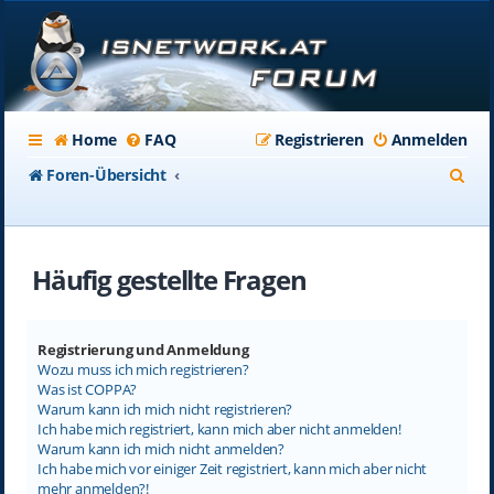
Home
FAQ
Registrieren
Anmelden
S
Foren-Übersicht
u
c
Häufig gestellte Fragen
h
e
Registrierung und Anmeldung
Wozu muss ich mich registrieren?
Was ist COPPA?
Warum kann ich mich nicht registrieren?
Ich habe mich registriert, kann mich aber nicht anmelden!
Warum kann ich mich nicht anmelden?
Ich habe mich vor einiger Zeit registriert, kann mich aber nicht
mehr anmelden?!