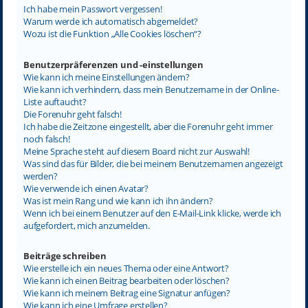
Ich habe mein Passwort vergessen!
Warum werde ich automatisch abgemeldet?
Wozu ist die Funktion „Alle Cookies löschen“?
Benutzerpräferenzen und -einstellungen
Wie kann ich meine Einstellungen ändern?
Wie kann ich verhindern, dass mein Benutzername in der Online-
Liste auftaucht?
Die Forenuhr geht falsch!
Ich habe die Zeitzone eingestellt, aber die Forenuhr geht immer
noch falsch!
Meine Sprache steht auf diesem Board nicht zur Auswahl!
Was sind das für Bilder, die bei meinem Benutzernamen angezeigt
werden?
Wie verwende ich einen Avatar?
Was ist mein Rang und wie kann ich ihn ändern?
Wenn ich bei einem Benutzer auf den E-Mail-Link klicke, werde ich
aufgefordert, mich anzumelden.
Beiträge schreiben
Wie erstelle ich ein neues Thema oder eine Antwort?
Wie kann ich einen Beitrag bearbeiten oder löschen?
Wie kann ich meinem Beitrag eine Signatur anfügen?
Wie kann ich eine Umfrage erstellen?