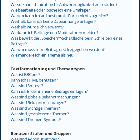
Wieso kann ich nicht mehr Antwortmöglichkeiten erstellen?
Wie bearbeite oder lösche ich eine Umfrage?
Warum kann ich auf bestimmte Foren nicht zugreifen?
Weshalb kann ich keine Dateianhänge anfügen?
Weshalb wurde ich verwarnt?
Wie kann ich Beiträge den Moderatoren melden?
Was bewirkt die „Speichern“-Schaltfläche beim Schreiben eines
Beitrags?
Warum muss mein Beitrag erst freigegeben werden?
Wie markiere ich ein Thema als neu?
Textformatierung und Thementypen
Was ist BBCode?
Kann ich HTML benutzen?
Was sind Smileys?
Kann ich Bilder in meine Beiträge einfügen?
Was sind globale Bekanntmachungen?
Was sind Bekanntmachungen?
Was sind wichtige Themen?
Was sind geschlossene Themen?
Was sind Themen-Symbole?
Benutzer-Stufen und Gruppen
Was sind Administratoren?