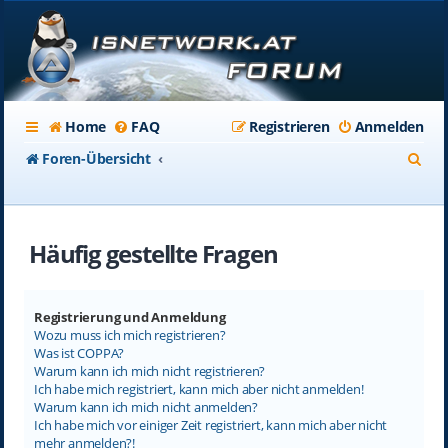
Home
FAQ
Registrieren
Anmelden
S
Foren-Übersicht
u
c
Häufig gestellte Fragen
h
e
Registrierung und Anmeldung
Wozu muss ich mich registrieren?
Was ist COPPA?
Warum kann ich mich nicht registrieren?
Ich habe mich registriert, kann mich aber nicht anmelden!
Warum kann ich mich nicht anmelden?
Ich habe mich vor einiger Zeit registriert, kann mich aber nicht
mehr anmelden?!