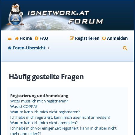
Home
FAQ
Registrieren
Anmelden
S
Foren-Übersicht
u
c
Häufig gestellte Fragen
h
e
Registrierung und Anmeldung
Wozu muss ich mich registrieren?
Was ist COPPA?
Warum kann ich mich nicht registrieren?
Ich habe mich registriert, kann mich aber nicht anmelden!
Warum kann ich mich nicht anmelden?
Ich habe mich vor einiger Zeit registriert, kann mich aber nicht
mehr anmelden?!