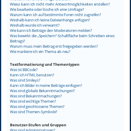
Wieso kann ich nicht mehr Antwortmöglichkeiten erstellen?
Wie bearbeite oder lösche ich eine Umfrage?
Warum kann ich auf bestimmte Foren nicht zugreifen?
Weshalb kann ich keine Dateianhänge anfügen?
Weshalb wurde ich verwarnt?
Wie kann ich Beiträge den Moderatoren melden?
Was bewirkt die „Speichern“-Schaltfläche beim Schreiben eines
Beitrags?
Warum muss mein Beitrag erst freigegeben werden?
Wie markiere ich ein Thema als neu?
Textformatierung und Thementypen
Was ist BBCode?
Kann ich HTML benutzen?
Was sind Smileys?
Kann ich Bilder in meine Beiträge einfügen?
Was sind globale Bekanntmachungen?
Was sind Bekanntmachungen?
Was sind wichtige Themen?
Was sind geschlossene Themen?
Was sind Themen-Symbole?
Benutzer-Stufen und Gruppen
Was sind Administratoren?