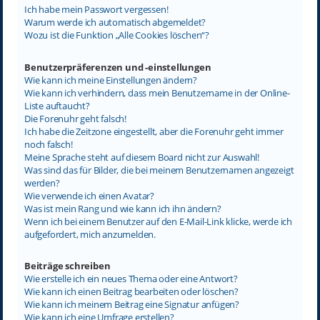
Ich habe mein Passwort vergessen!
Warum werde ich automatisch abgemeldet?
Wozu ist die Funktion „Alle Cookies löschen“?
Benutzerpräferenzen und -einstellungen
Wie kann ich meine Einstellungen ändern?
Wie kann ich verhindern, dass mein Benutzername in der Online-
Liste auftaucht?
Die Forenuhr geht falsch!
Ich habe die Zeitzone eingestellt, aber die Forenuhr geht immer
noch falsch!
Meine Sprache steht auf diesem Board nicht zur Auswahl!
Was sind das für Bilder, die bei meinem Benutzernamen angezeigt
werden?
Wie verwende ich einen Avatar?
Was ist mein Rang und wie kann ich ihn ändern?
Wenn ich bei einem Benutzer auf den E-Mail-Link klicke, werde ich
aufgefordert, mich anzumelden.
Beiträge schreiben
Wie erstelle ich ein neues Thema oder eine Antwort?
Wie kann ich einen Beitrag bearbeiten oder löschen?
Wie kann ich meinem Beitrag eine Signatur anfügen?
Wie kann ich eine Umfrage erstellen?