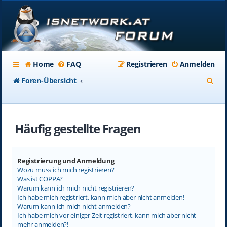
Home
FAQ
Registrieren
Anmelden
S
Foren-Übersicht
u
c
Häufig gestellte Fragen
h
e
Registrierung und Anmeldung
Wozu muss ich mich registrieren?
Was ist COPPA?
Warum kann ich mich nicht registrieren?
Ich habe mich registriert, kann mich aber nicht anmelden!
Warum kann ich mich nicht anmelden?
Ich habe mich vor einiger Zeit registriert, kann mich aber nicht
mehr anmelden?!