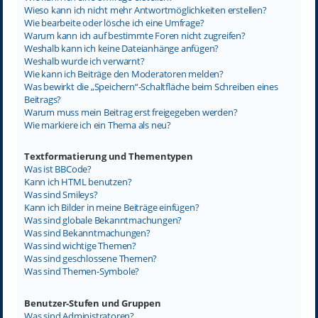
Wieso kann ich nicht mehr Antwortmöglichkeiten erstellen?
Wie bearbeite oder lösche ich eine Umfrage?
Warum kann ich auf bestimmte Foren nicht zugreifen?
Weshalb kann ich keine Dateianhänge anfügen?
Weshalb wurde ich verwarnt?
Wie kann ich Beiträge den Moderatoren melden?
Was bewirkt die „Speichern“-Schaltfläche beim Schreiben eines
Beitrags?
Warum muss mein Beitrag erst freigegeben werden?
Wie markiere ich ein Thema als neu?
Textformatierung und Thementypen
Was ist BBCode?
Kann ich HTML benutzen?
Was sind Smileys?
Kann ich Bilder in meine Beiträge einfügen?
Was sind globale Bekanntmachungen?
Was sind Bekanntmachungen?
Was sind wichtige Themen?
Was sind geschlossene Themen?
Was sind Themen-Symbole?
Benutzer-Stufen und Gruppen
Was sind Administratoren?