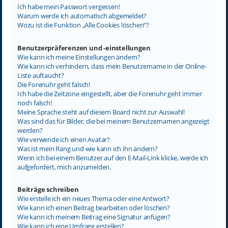
Ich habe mein Passwort vergessen!
Warum werde ich automatisch abgemeldet?
Wozu ist die Funktion „Alle Cookies löschen“?
Benutzerpräferenzen und -einstellungen
Wie kann ich meine Einstellungen ändern?
Wie kann ich verhindern, dass mein Benutzername in der Online-
Liste auftaucht?
Die Forenuhr geht falsch!
Ich habe die Zeitzone eingestellt, aber die Forenuhr geht immer
noch falsch!
Meine Sprache steht auf diesem Board nicht zur Auswahl!
Was sind das für Bilder, die bei meinem Benutzernamen angezeigt
werden?
Wie verwende ich einen Avatar?
Was ist mein Rang und wie kann ich ihn ändern?
Wenn ich bei einem Benutzer auf den E-Mail-Link klicke, werde ich
aufgefordert, mich anzumelden.
Beiträge schreiben
Wie erstelle ich ein neues Thema oder eine Antwort?
Wie kann ich einen Beitrag bearbeiten oder löschen?
Wie kann ich meinem Beitrag eine Signatur anfügen?
Wie kann ich eine Umfrage erstellen?