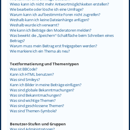
Wieso kann ich nicht mehr Antwortmöglichkeiten erstellen?
Wie bearbeite oder lösche ich eine Umfrage?
Warum kann ich auf bestimmte Foren nicht zugreifen?
Weshalb kann ich keine Dateianhänge anfügen?
Weshalb wurde ich verwarnt?
Wie kann ich Beiträge den Moderatoren melden?
Was bewirkt die „Speichern“-Schaltfläche beim Schreiben eines
Beitrags?
Warum muss mein Beitrag erst freigegeben werden?
Wie markiere ich ein Thema als neu?
Textformatierung und Thementypen
Was ist BBCode?
Kann ich HTML benutzen?
Was sind Smileys?
Kann ich Bilder in meine Beiträge einfügen?
Was sind globale Bekanntmachungen?
Was sind Bekanntmachungen?
Was sind wichtige Themen?
Was sind geschlossene Themen?
Was sind Themen-Symbole?
Benutzer-Stufen und Gruppen
Was sind Administratoren?