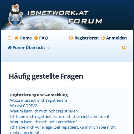
Home
FAQ
Registrieren
Anmelden
S
Foren-Übersicht
u
c
Häufig gestellte Fragen
h
e
Registrierung und Anmeldung
Wozu muss ich mich registrieren?
Was ist COPPA?
Warum kann ich mich nicht registrieren?
Ich habe mich registriert, kann mich aber nicht anmelden!
Warum kann ich mich nicht anmelden?
Ich habe mich vor einiger Zeit registriert, kann mich aber nicht
mehr anmelden?!