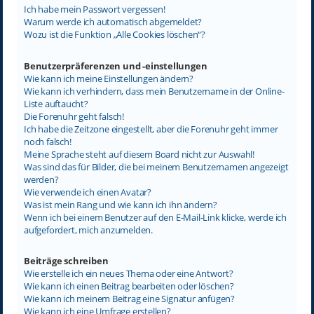
Ich habe mein Passwort vergessen!
Warum werde ich automatisch abgemeldet?
Wozu ist die Funktion „Alle Cookies löschen“?
Benutzerpräferenzen und -einstellungen
Wie kann ich meine Einstellungen ändern?
Wie kann ich verhindern, dass mein Benutzername in der Online-
Liste auftaucht?
Die Forenuhr geht falsch!
Ich habe die Zeitzone eingestellt, aber die Forenuhr geht immer
noch falsch!
Meine Sprache steht auf diesem Board nicht zur Auswahl!
Was sind das für Bilder, die bei meinem Benutzernamen angezeigt
werden?
Wie verwende ich einen Avatar?
Was ist mein Rang und wie kann ich ihn ändern?
Wenn ich bei einem Benutzer auf den E-Mail-Link klicke, werde ich
aufgefordert, mich anzumelden.
Beiträge schreiben
Wie erstelle ich ein neues Thema oder eine Antwort?
Wie kann ich einen Beitrag bearbeiten oder löschen?
Wie kann ich meinem Beitrag eine Signatur anfügen?
Wie kann ich eine Umfrage erstellen?