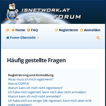
Home
FAQ
Registrieren
Anmelden
S
Foren-Übersicht
u
c
Häufig gestellte Fragen
h
e
Registrierung und Anmeldung
Wozu muss ich mich registrieren?
Was ist COPPA?
Warum kann ich mich nicht registrieren?
Ich habe mich registriert, kann mich aber nicht anmelden!
Warum kann ich mich nicht anmelden?
Ich habe mich vor einiger Zeit registriert, kann mich aber nicht
mehr anmelden?!