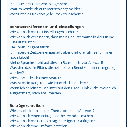
Ich habe mein Passwort vergessen!
Warum werde ich automatisch abgemeldet?
Wozu ist die Funktion „Alle Cookies löschen“?
Benutzerpräferenzen und -einstellungen
Wie kann ich meine Einstellungen ändern?
Wie kann ich verhindern, dass mein Benutzername in der Online-
Liste auftaucht?
Die Forenuhr geht falsch!
Ich habe die Zeitzone eingestellt, aber die Forenuhr geht immer
noch falsch!
Meine Sprache steht auf diesem Board nicht zur Auswahl!
Was sind das für Bilder, die bei meinem Benutzernamen angezeigt
werden?
Wie verwende ich einen Avatar?
Was ist mein Rang und wie kann ich ihn ändern?
Wenn ich bei einem Benutzer auf den E-Mail-Link klicke, werde ich
aufgefordert, mich anzumelden.
Beiträge schreiben
Wie erstelle ich ein neues Thema oder eine Antwort?
Wie kann ich einen Beitrag bearbeiten oder löschen?
Wie kann ich meinem Beitrag eine Signatur anfügen?
Wie kann ich eine Umfrage erstellen?