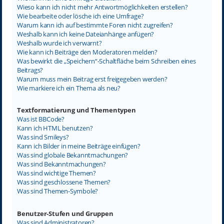
Wieso kann ich nicht mehr Antwortmöglichkeiten erstellen?
Wie bearbeite oder lösche ich eine Umfrage?
Warum kann ich auf bestimmte Foren nicht zugreifen?
Weshalb kann ich keine Dateianhänge anfügen?
Weshalb wurde ich verwarnt?
Wie kann ich Beiträge den Moderatoren melden?
Was bewirkt die „Speichern“-Schaltfläche beim Schreiben eines
Beitrags?
Warum muss mein Beitrag erst freigegeben werden?
Wie markiere ich ein Thema als neu?
Textformatierung und Thementypen
Was ist BBCode?
Kann ich HTML benutzen?
Was sind Smileys?
Kann ich Bilder in meine Beiträge einfügen?
Was sind globale Bekanntmachungen?
Was sind Bekanntmachungen?
Was sind wichtige Themen?
Was sind geschlossene Themen?
Was sind Themen-Symbole?
Benutzer-Stufen und Gruppen
Was sind Administratoren?