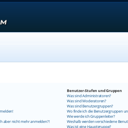
Benutzer-Stufen und Gruppen
Was sind Administratoren?
Was sind Moderatoren?
Was sind Benutzergruppen?
nmelden!
Wo finde ich die Benutzergruppen und
Wie werde ich Gruppenleiter?
mich aber nicht mehr anmelden?!
Weshalb werden verschiedene Benutz
Was ist eine Hauptgruppe?