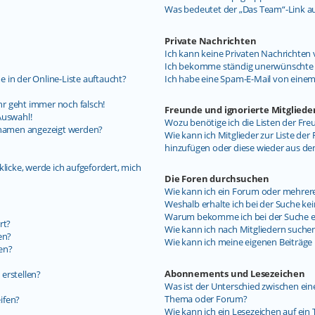
Was bedeutet der „Das Team“-Link auf
Private Nachrichten
Ich kann keine Privaten Nachrichten 
Ich bekomme ständig unerwünschte P
 in der Online-Liste auftaucht?
Ich habe eine Spam-E-Mail von einem
uhr geht immer noch falsch!
Freunde und ignorierte Mitgliede
Auswahl!
Wozu benötige ich die Listen der Fre
ernamen angezeigt werden?
Wie kann ich Mitglieder zur Liste der 
hinzufügen oder diese wieder aus de
licke, werde ich aufgefordert, mich
Die Foren durchsuchen
Wie kann ich ein Forum oder mehrer
Weshalb erhalte ich bei der Suche ke
Warum bekomme ich bei der Suche ein
rt?
Wie kann ich nach Mitgliedern suche
en?
Wie kann ich meine eigenen Beiträg
en?
Abonnements und Lesezeichen
erstellen?
Was ist der Unterschied zwischen e
Thema oder Forum?
ifen?
Wie kann ich ein Lesezeichen auf ei