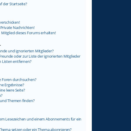
 der Startseite?
verschicken!
rivate Nachrichten!
 Mitglied dieses Forums erhalten!
r
unde und ignorierten Mitglieder?
Freunde oder zur Liste der ignorierten Mitglieder
n Listen entfernen?
e Foren durchsuchen?
ine Ergebnisse?
e leere Seite?
n?
e und Themen finden?
inem Lesezeichen und einem Abonnements für ein
n Thema setzen oder ein Thema abonnieren?