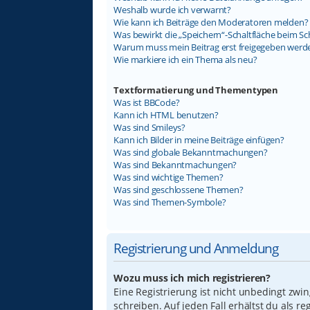
Weshalb wurde ich verwarnt?
Wie kann ich Beiträge den Moderatoren melden?
Was bewirkt die „Speichern“-Schaltfläche beim Sc
Warum muss mein Beitrag erst freigegeben werd
Wie markiere ich ein Thema als neu?
Textformatierung und Thementypen
Was ist BBCode?
Kann ich HTML benutzen?
Was sind Smileys?
Kann ich Bilder in meine Beiträge einfügen?
Was sind globale Bekanntmachungen?
Was sind Bekanntmachungen?
Was sind wichtige Themen?
Was sind geschlossene Themen?
Was sind Themen-Symbole?
Registrierung und Anmeldung
Wozu muss ich mich registrieren?
Eine Registrierung ist nicht unbedingt zwi
schreiben. Auf jeden Fall erhältst du als re