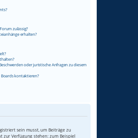
nts?
Forum zulässig?
ateianhänge erhalten?
elt?
thalten?
s Beschwerden oder juristische Anfragen zu diesem
s Boards kontaktieren?
istriert sein musst, um Beiträge zu
icht zur Verfügung stehen: zum Beispiel