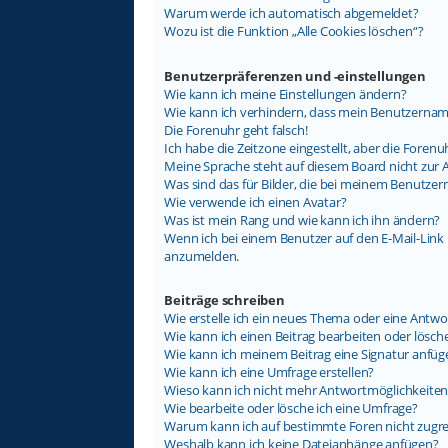
Warum werde ich automatisch abgemeldet?
Wozu ist die Funktion „Alle Cookies löschen“?
Benutzerpräferenzen und -einstellungen
Wie kann ich meine Einstellungen ändern?
Wie kann ich verhindern, dass mein Benutzername
Die Forenuhr geht falsch!
Ich habe die Zeitzone eingestellt, aber die Foren
Meine Sprache steht auf diesem Board nicht zur 
Was sind das für Bilder, die bei meinem Benutz
Wie verwende ich einen Avatar?
Was ist mein Rang und wie kann ich ihn ändern?
Wenn ich bei einem Benutzer auf den E-Mail-Link k
anzumelden.
Beiträge schreiben
Wie erstelle ich ein neues Thema oder eine Antwo
Wie kann ich einen Beitrag bearbeiten oder lösch
Wie kann ich meinem Beitrag eine Signatur anfüg
Wie kann ich eine Umfrage erstellen?
Wieso kann ich nicht mehr Antwortmöglichkeiten 
Wie bearbeite oder lösche ich eine Umfrage?
Warum kann ich auf bestimmte Foren nicht zugre
Weshalb kann ich keine Dateianhänge anfügen?