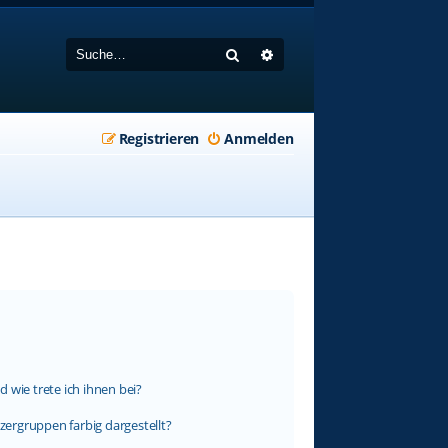
Suche
Erweiterte Suche
Registrieren
Anmelden
 wie trete ich ihnen bei?
ergruppen farbig dargestellt?