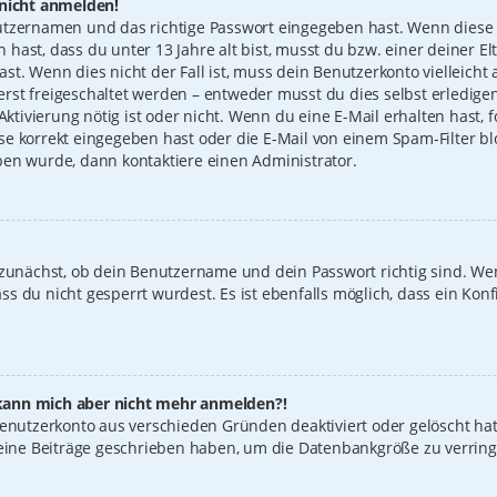
 nicht anmelden!
utzernamen und das richtige Passwort eingegeben hast. Wenn diese 
n hast, dass du unter 13 Jahre alt bist, musst du bzw. einer deiner 
t. Wenn dies nicht der Fall ist, muss dein Benutzerkonto vielleicht 
st freigeschaltet werden – entweder musst du dies selbst erledigen
 Aktivierung nötig ist oder nicht. Wenn du eine E-Mail erhalten hast
e korrekt eingegeben hast oder die E-Mail von einem Spam-Filter blo
ben wurde, dann kontaktiere einen Administrator.
 zunächst, ob dein Benutzername und dein Passwort richtig sind. Wen
s du nicht gesperrt wurdest. Es ist ebenfalls möglich, dass ein Konf
t, kann mich aber nicht mehr anmelden?!
 Benutzerkonto aus verschieden Gründen deaktiviert oder gelöscht ha
keine Beiträge geschrieben haben, um die Datenbankgröße zu verring