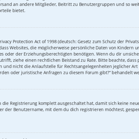
Versand an andere Mitglieder, Beitritt zu Benutzergruppen und so we
rteile bietet.
ivacy Protection Act of 1998 (deutsch: Gesetz zum Schutz der Privat
t, dass Websites, die möglicherweise persönliche Daten von Kindern u
 oder der Erziehungsberechtigten benötigen. Wenn du dir unsicher b
zutrifft, ziehe einen rechtlichen Beistand zu Rate. Bitte beachte, das
und nicht die Anlaufstelle für Rechtsangelegenheiten jeglicher Art i
erden oder juristische Anfragen zu diesem Forum gibt?“ behandelt w
on die Registrierung komplett ausgeschaltet hat, damit sich keine 
der der Benutzername, mit dem du dich registrieren möchtest, gespe