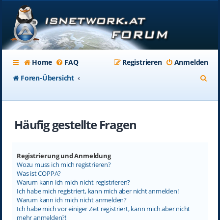
Home
FAQ
Registrieren
Anmelden
S
Foren-Übersicht
u
c
Häufig gestellte Fragen
h
e
Registrierung und Anmeldung
Wozu muss ich mich registrieren?
Was ist COPPA?
Warum kann ich mich nicht registrieren?
Ich habe mich registriert, kann mich aber nicht anmelden!
Warum kann ich mich nicht anmelden?
Ich habe mich vor einiger Zeit registriert, kann mich aber nicht
mehr anmelden?!