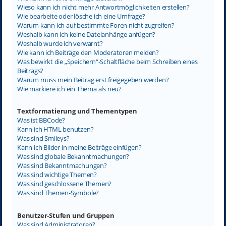
Wieso kann ich nicht mehr Antwortmöglichkeiten erstellen?
Wie bearbeite oder lösche ich eine Umfrage?
Warum kann ich auf bestimmte Foren nicht zugreifen?
Weshalb kann ich keine Dateianhänge anfügen?
Weshalb wurde ich verwarnt?
Wie kann ich Beiträge den Moderatoren melden?
Was bewirkt die „Speichern“-Schaltfläche beim Schreiben eines
Beitrags?
Warum muss mein Beitrag erst freigegeben werden?
Wie markiere ich ein Thema als neu?
Textformatierung und Thementypen
Was ist BBCode?
Kann ich HTML benutzen?
Was sind Smileys?
Kann ich Bilder in meine Beiträge einfügen?
Was sind globale Bekanntmachungen?
Was sind Bekanntmachungen?
Was sind wichtige Themen?
Was sind geschlossene Themen?
Was sind Themen-Symbole?
Benutzer-Stufen und Gruppen
Was sind Administratoren?