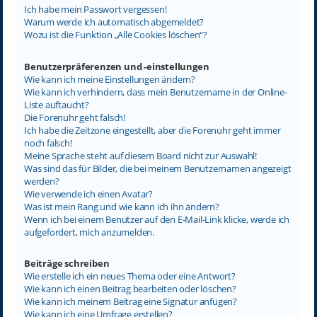
Ich habe mein Passwort vergessen!
Warum werde ich automatisch abgemeldet?
Wozu ist die Funktion „Alle Cookies löschen“?
Benutzerpräferenzen und -einstellungen
Wie kann ich meine Einstellungen ändern?
Wie kann ich verhindern, dass mein Benutzername in der Online-
Liste auftaucht?
Die Forenuhr geht falsch!
Ich habe die Zeitzone eingestellt, aber die Forenuhr geht immer
noch falsch!
Meine Sprache steht auf diesem Board nicht zur Auswahl!
Was sind das für Bilder, die bei meinem Benutzernamen angezeigt
werden?
Wie verwende ich einen Avatar?
Was ist mein Rang und wie kann ich ihn ändern?
Wenn ich bei einem Benutzer auf den E-Mail-Link klicke, werde ich
aufgefordert, mich anzumelden.
Beiträge schreiben
Wie erstelle ich ein neues Thema oder eine Antwort?
Wie kann ich einen Beitrag bearbeiten oder löschen?
Wie kann ich meinem Beitrag eine Signatur anfügen?
Wie kann ich eine Umfrage erstellen?