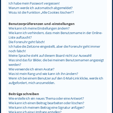
Ich habe mein Passwort vergessen!
Warum werde ich automatisch abgemeldet?
Wozu ist die Funktion „Alle Cookies löschen“?
Benutzerpräferenzen und -einstellungen
Wie kann ich meine Einstellungen ändern?
Wie kann ich verhindern, dass mein Benutzername in der Online-
Liste auftaucht?
Die Forenuhr geht falsch!
Ich habe die Zeitzone eingestellt, aber die Forenuhr geht immer
noch falsch!
Meine Sprache steht auf diesem Board nicht zur Auswahl!
Was sind das für Bilder, die bei meinem Benutzernamen angezeigt
werden?
Wie verwende ich einen Avatar?
Was ist mein Rang und wie kann ich ihn ändern?
Wenn ich bei einem Benutzer auf den E-Mail-Link klicke, werde ich
aufgefordert, mich anzumelden.
Beiträge schreiben
Wie erstelle ich ein neues Thema oder eine Antwort?
Wie kann ich einen Beitrag bearbeiten oder löschen?
Wie kann ich meinem Beitrag eine Signatur anfügen?
Wie kann ich eine Umfrage erstellen?