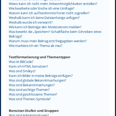
Wieso kann ich nicht mehr Antwortmöglichkeiten erstellen?
Wie bearbeite oder lösche ich eine Umfrage?
Warum kann ich auf bestimmte Foren nicht zugreifen?
Weshalb kann ich keine Dateianhänge anfügen?
Weshalb wurde ich verwarnt?
Wie kann ich Beiträge den Moderatoren melden?
Was bewirkt die „Speichern“-Schaltfläche beim Schreiben eines
Beitrags?
Warum muss mein Beitrag erst freigegeben werden?
Wie markiere ich ein Thema als neu?
Textformatierung und Thementypen
Was ist BBCode?
Kann ich HTML benutzen?
Was sind Smileys?
Kann ich Bilder in meine Beiträge einfügen?
Was sind globale Bekanntmachungen?
Was sind Bekanntmachungen?
Was sind wichtige Themen?
Was sind geschlossene Themen?
Was sind Themen-Symbole?
Benutzer-Stufen und Gruppen
Was sind Administratoren?