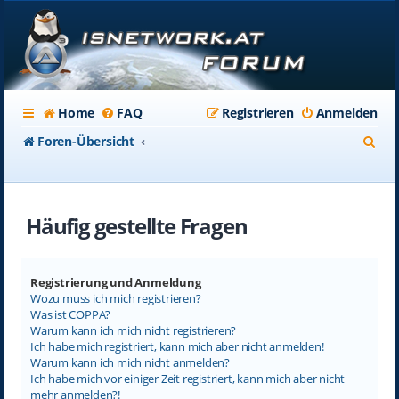
Home
FAQ
Registrieren
Anmelden
S
Foren-Übersicht
u
c
Häufig gestellte Fragen
h
e
Registrierung und Anmeldung
Wozu muss ich mich registrieren?
Was ist COPPA?
Warum kann ich mich nicht registrieren?
Ich habe mich registriert, kann mich aber nicht anmelden!
Warum kann ich mich nicht anmelden?
Ich habe mich vor einiger Zeit registriert, kann mich aber nicht
mehr anmelden?!