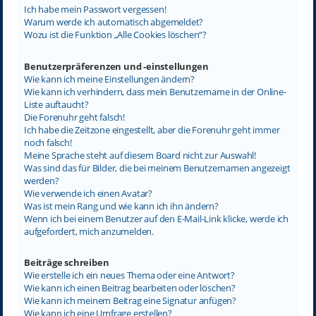
Ich habe mein Passwort vergessen!
Warum werde ich automatisch abgemeldet?
Wozu ist die Funktion „Alle Cookies löschen“?
Benutzerpräferenzen und -einstellungen
Wie kann ich meine Einstellungen ändern?
Wie kann ich verhindern, dass mein Benutzername in der Online-
Liste auftaucht?
Die Forenuhr geht falsch!
Ich habe die Zeitzone eingestellt, aber die Forenuhr geht immer
noch falsch!
Meine Sprache steht auf diesem Board nicht zur Auswahl!
Was sind das für Bilder, die bei meinem Benutzernamen angezeigt
werden?
Wie verwende ich einen Avatar?
Was ist mein Rang und wie kann ich ihn ändern?
Wenn ich bei einem Benutzer auf den E-Mail-Link klicke, werde ich
aufgefordert, mich anzumelden.
Beiträge schreiben
Wie erstelle ich ein neues Thema oder eine Antwort?
Wie kann ich einen Beitrag bearbeiten oder löschen?
Wie kann ich meinem Beitrag eine Signatur anfügen?
Wie kann ich eine Umfrage erstellen?