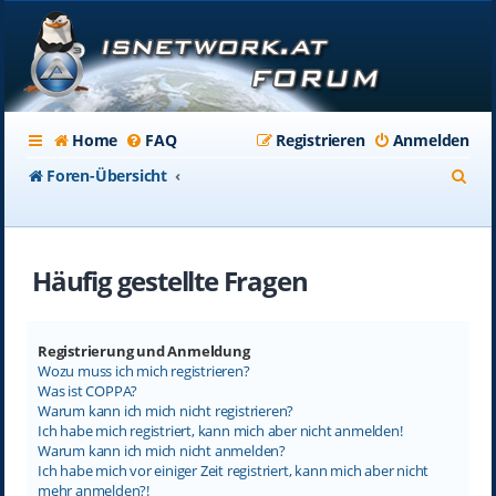
Home
FAQ
Registrieren
Anmelden
S
Foren-Übersicht
u
c
Häufig gestellte Fragen
h
e
Registrierung und Anmeldung
Wozu muss ich mich registrieren?
Was ist COPPA?
Warum kann ich mich nicht registrieren?
Ich habe mich registriert, kann mich aber nicht anmelden!
Warum kann ich mich nicht anmelden?
Ich habe mich vor einiger Zeit registriert, kann mich aber nicht
mehr anmelden?!