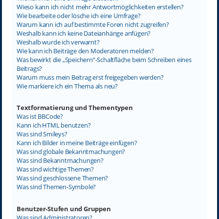
Wieso kann ich nicht mehr Antwortmöglichkeiten erstellen?
Wie bearbeite oder lösche ich eine Umfrage?
Warum kann ich auf bestimmte Foren nicht zugreifen?
Weshalb kann ich keine Dateianhänge anfügen?
Weshalb wurde ich verwarnt?
Wie kann ich Beiträge den Moderatoren melden?
Was bewirkt die „Speichern“-Schaltfläche beim Schreiben eines
Beitrags?
Warum muss mein Beitrag erst freigegeben werden?
Wie markiere ich ein Thema als neu?
Textformatierung und Thementypen
Was ist BBCode?
Kann ich HTML benutzen?
Was sind Smileys?
Kann ich Bilder in meine Beiträge einfügen?
Was sind globale Bekanntmachungen?
Was sind Bekanntmachungen?
Was sind wichtige Themen?
Was sind geschlossene Themen?
Was sind Themen-Symbole?
Benutzer-Stufen und Gruppen
Was sind Administratoren?