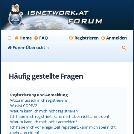
Home
FAQ
Registrieren
Anmelden
S
Foren-Übersicht
u
c
Häufig gestellte Fragen
h
e
Registrierung und Anmeldung
Wozu muss ich mich registrieren?
Was ist COPPA?
Warum kann ich mich nicht registrieren?
Ich habe mich registriert, kann mich aber nicht anmelden!
Warum kann ich mich nicht anmelden?
Ich habe mich vor einiger Zeit registriert, kann mich aber nicht
mehr anmelden?!