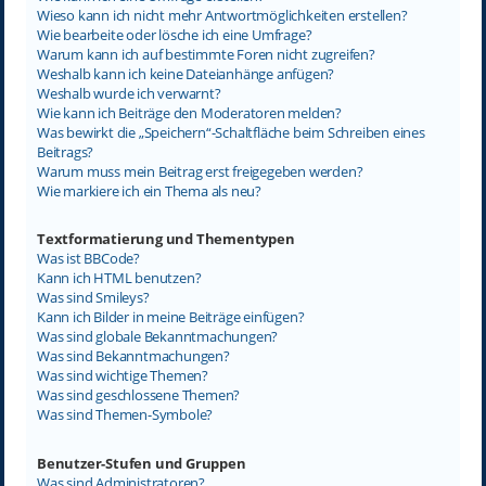
Wieso kann ich nicht mehr Antwortmöglichkeiten erstellen?
Wie bearbeite oder lösche ich eine Umfrage?
Warum kann ich auf bestimmte Foren nicht zugreifen?
Weshalb kann ich keine Dateianhänge anfügen?
Weshalb wurde ich verwarnt?
Wie kann ich Beiträge den Moderatoren melden?
Was bewirkt die „Speichern“-Schaltfläche beim Schreiben eines
Beitrags?
Warum muss mein Beitrag erst freigegeben werden?
Wie markiere ich ein Thema als neu?
Textformatierung und Thementypen
Was ist BBCode?
Kann ich HTML benutzen?
Was sind Smileys?
Kann ich Bilder in meine Beiträge einfügen?
Was sind globale Bekanntmachungen?
Was sind Bekanntmachungen?
Was sind wichtige Themen?
Was sind geschlossene Themen?
Was sind Themen-Symbole?
Benutzer-Stufen und Gruppen
Was sind Administratoren?