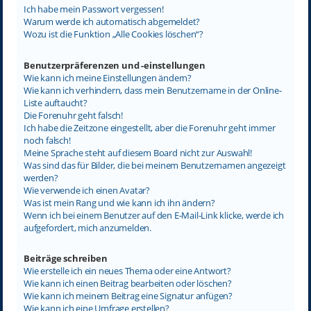
Ich habe mein Passwort vergessen!
Warum werde ich automatisch abgemeldet?
Wozu ist die Funktion „Alle Cookies löschen“?
Benutzerpräferenzen und -einstellungen
Wie kann ich meine Einstellungen ändern?
Wie kann ich verhindern, dass mein Benutzername in der Online-
Liste auftaucht?
Die Forenuhr geht falsch!
Ich habe die Zeitzone eingestellt, aber die Forenuhr geht immer
noch falsch!
Meine Sprache steht auf diesem Board nicht zur Auswahl!
Was sind das für Bilder, die bei meinem Benutzernamen angezeigt
werden?
Wie verwende ich einen Avatar?
Was ist mein Rang und wie kann ich ihn ändern?
Wenn ich bei einem Benutzer auf den E-Mail-Link klicke, werde ich
aufgefordert, mich anzumelden.
Beiträge schreiben
Wie erstelle ich ein neues Thema oder eine Antwort?
Wie kann ich einen Beitrag bearbeiten oder löschen?
Wie kann ich meinem Beitrag eine Signatur anfügen?
Wie kann ich eine Umfrage erstellen?