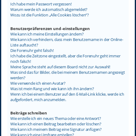
Ich habe mein Passwort vergessen!
Warum werde ich automatisch abgemeldet?
Wozu ist die Funktion „Alle Cookies löschen“?
Benutzerpräferenzen und -einstellungen
Wie kann ich meine Einstellungen ändern?
Wie kann ich verhindern, dass mein Benutzername in der Online-
Liste auftaucht?
Die Forenuhr geht falsch!
Ich habe die Zeitzone eingestellt, aber die Forenuhr geht immer
noch falsch!
Meine Sprache steht auf diesem Board nicht zur Auswahl!
Was sind das für Bilder, die bei meinem Benutzernamen angezeigt
werden?
Wie verwende ich einen Avatar?
Was ist mein Rang und wie kann ich ihn ändern?
Wenn ich bei einem Benutzer auf den E-Mail-Link klicke, werde ich
aufgefordert, mich anzumelden.
Beiträge schreiben
Wie erstelle ich ein neues Thema oder eine Antwort?
Wie kann ich einen Beitrag bearbeiten oder löschen?
Wie kann ich meinem Beitrag eine Signatur anfügen?
Wie kann ich eine Umfrage erstellen?