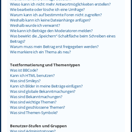
Wieso kann ich nicht mehr Antwortmöglichkeiten erstellen?
Wie bearbeite oder lösche ich eine Umfrage?
Warum kann ich auf bestimmte Foren nicht zugreifen?
Weshalb kann ich keine Dateianhänge anfügen?
Weshalb wurde ich verwarnt?
Wie kann ich Beiträge den Moderatoren melden?
Was bewirkt die „Speichern“-Schaltfläche beim Schreiben eines
Beitrags?
Warum muss mein Beitrag erst freigegeben werden?
Wie markiere ich ein Thema als neu?
Textformatierung und Thementypen
Was ist BBCode?
Kann ich HTML benutzen?
Was sind Smileys?
Kann ich Bilder in meine Beiträge einfügen?
Was sind globale Bekanntmachungen?
Was sind Bekanntmachungen?
Was sind wichtige Themen?
Was sind geschlossene Themen?
Was sind Themen-Symbole?
Benutzer-Stufen und Gruppen
Was sind Administratoren?