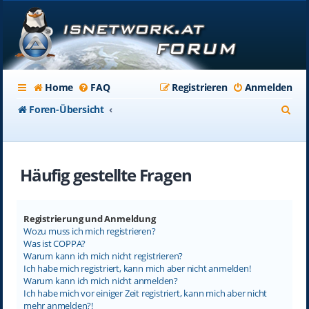
Home
FAQ
Registrieren
Anmelden
S
Foren-Übersicht
u
c
Häufig gestellte Fragen
h
e
Registrierung und Anmeldung
Wozu muss ich mich registrieren?
Was ist COPPA?
Warum kann ich mich nicht registrieren?
Ich habe mich registriert, kann mich aber nicht anmelden!
Warum kann ich mich nicht anmelden?
Ich habe mich vor einiger Zeit registriert, kann mich aber nicht
mehr anmelden?!