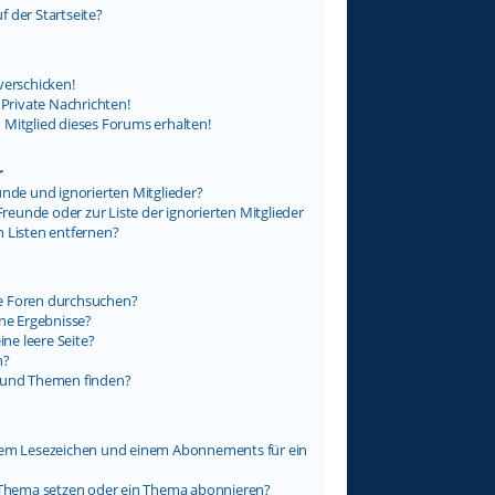
 der Startseite?
verschicken!
rivate Nachrichten!
 Mitglied dieses Forums erhalten!
r
unde und ignorierten Mitglieder?
Freunde oder zur Liste der ignorierten Mitglieder
n Listen entfernen?
e Foren durchsuchen?
ine Ergebnisse?
e leere Seite?
n?
e und Themen finden?
inem Lesezeichen und einem Abonnements für ein
n Thema setzen oder ein Thema abonnieren?