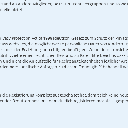
Versand an andere Mitglieder, Beitritt zu Benutzergruppen und so we
rteile bietet.
ivacy Protection Act of 1998 (deutsch: Gesetz zum Schutz der Privat
t, dass Websites, die möglicherweise persönliche Daten von Kindern u
 oder der Erziehungsberechtigten benötigen. Wenn du dir unsicher b
zutrifft, ziehe einen rechtlichen Beistand zu Rate. Bitte beachte, das
und nicht die Anlaufstelle für Rechtsangelegenheiten jeglicher Art i
erden oder juristische Anfragen zu diesem Forum gibt?“ behandelt w
on die Registrierung komplett ausgeschaltet hat, damit sich keine 
der der Benutzername, mit dem du dich registrieren möchtest, gespe