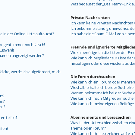
Was bedeutet der „Das Team“-Link auf
Private Nachrichten
Ich kann keine Privaten Nachrichten 
Ich bekomme ständig unerwünschte P
 in der Online-Liste auftaucht?
Ich habe eine Spam-E-Mail von einem
uhr geht immer noch falsch!
Freunde und ignorierte Mitgliede
Auswahl!
Wozu benötige ich die Listen der Fre
ernamen angezeigt werden?
Wie kann ich Mitglieder zur Liste der 
hinzufügen oder diese wieder aus de
licke, werde ich aufgefordert, mich
Die Foren durchsuchen
Wie kann ich ein Forum oder mehrer
Weshalb erhalte ich bei der Suche ke
Warum bekomme ich bei der Suche ein
rt?
Wie kann ich nach Mitgliedern suche
en?
Wie kann ich meine eigenen Beiträg
en?
Abonnements und Lesezeichen
erstellen?
Was ist der Unterschied zwischen e
Thema oder Forum?
ifen?
Wie kann ich ein Lesezeichen auf ei