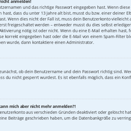
 nicht anmelden!
utzernamen und das richtige Passwort eingegeben hast. Wenn diese 
n hast, dass du unter 13 Jahre alt bist, musst du bzw. einer deiner 
t. Wenn dies nicht der Fall ist, muss dein Benutzerkonto vielleicht 
st freigeschaltet werden – entweder musst du dies selbst erledigen
 Aktivierung nötig ist oder nicht. Wenn du eine E-Mail erhalten hast
e korrekt eingegeben hast oder die E-Mail von einem Spam-Filter blo
ben wurde, dann kontaktiere einen Administrator.
 zunächst, ob dein Benutzername und dein Passwort richtig sind. Wen
s du nicht gesperrt wurdest. Es ist ebenfalls möglich, dass ein Konf
t, kann mich aber nicht mehr anmelden?!
 Benutzerkonto aus verschieden Gründen deaktiviert oder gelöscht ha
keine Beiträge geschrieben haben, um die Datenbankgröße zu verring