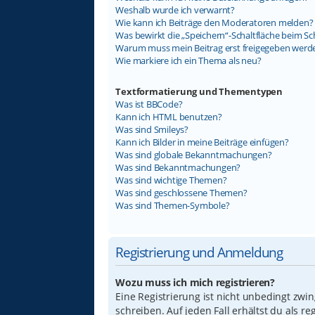
Weshalb wurde ich verwarnt?
Wie kann ich Beiträge den Moderatoren melden?
Was bewirkt die „Speichern“-Schaltfläche beim Sc
Warum muss mein Beitrag erst freigegeben werd
Wie markiere ich ein Thema als neu?
Textformatierung und Thementypen
Was ist BBCode?
Kann ich HTML benutzen?
Was sind Smileys?
Kann ich Bilder in meine Beiträge einfügen?
Was sind globale Bekanntmachungen?
Was sind Bekanntmachungen?
Was sind wichtige Themen?
Was sind geschlossene Themen?
Was sind Themen-Symbole?
Registrierung und Anmeldung
Wozu muss ich mich registrieren?
Eine Registrierung ist nicht unbedingt zwi
schreiben. Auf jeden Fall erhältst du als re