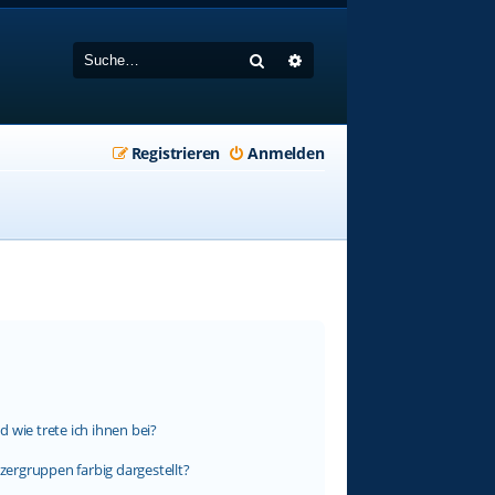
Suche
Erweiterte Suche
Registrieren
Anmelden
 wie trete ich ihnen bei?
ergruppen farbig dargestellt?