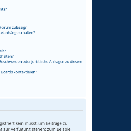
nts?
Forum zulässig?
ateianhänge erhalten?
elt?
thalten?
s Beschwerden oder juristische Anfragen zu diesem
s Boards kontaktieren?
istriert sein musst, um Beiträge zu
icht zur Verfügung stehen: zum Beispiel