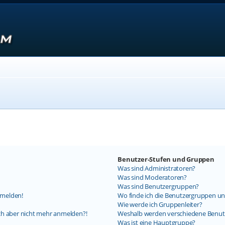
Benutzer-Stufen und Gruppen
Was sind Administratoren?
Was sind Moderatoren?
Was sind Benutzergruppen?
nmelden!
Wo finde ich die Benutzergruppen und
Wie werde ich Gruppenleiter?
mich aber nicht mehr anmelden?!
Weshalb werden verschiedene Benutz
Was ist eine Hauptgruppe?