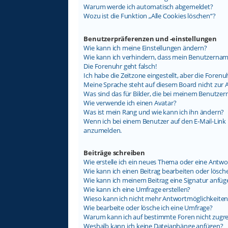
Warum werde ich automatisch abgemeldet?
Wozu ist die Funktion „Alle Cookies löschen“?
Benutzerpräferenzen und -einstellungen
Wie kann ich meine Einstellungen ändern?
Wie kann ich verhindern, dass mein Benutzername
Die Forenuhr geht falsch!
Ich habe die Zeitzone eingestellt, aber die Foren
Meine Sprache steht auf diesem Board nicht zur 
Was sind das für Bilder, die bei meinem Benutz
Wie verwende ich einen Avatar?
Was ist mein Rang und wie kann ich ihn ändern?
Wenn ich bei einem Benutzer auf den E-Mail-Link k
anzumelden.
Beiträge schreiben
Wie erstelle ich ein neues Thema oder eine Antwo
Wie kann ich einen Beitrag bearbeiten oder lösch
Wie kann ich meinem Beitrag eine Signatur anfüg
Wie kann ich eine Umfrage erstellen?
Wieso kann ich nicht mehr Antwortmöglichkeiten 
Wie bearbeite oder lösche ich eine Umfrage?
Warum kann ich auf bestimmte Foren nicht zugre
Weshalb kann ich keine Dateianhänge anfügen?