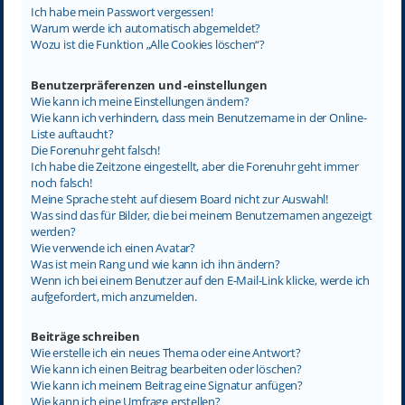
Ich habe mein Passwort vergessen!
Warum werde ich automatisch abgemeldet?
Wozu ist die Funktion „Alle Cookies löschen“?
Benutzerpräferenzen und -einstellungen
Wie kann ich meine Einstellungen ändern?
Wie kann ich verhindern, dass mein Benutzername in der Online-
Liste auftaucht?
Die Forenuhr geht falsch!
Ich habe die Zeitzone eingestellt, aber die Forenuhr geht immer
noch falsch!
Meine Sprache steht auf diesem Board nicht zur Auswahl!
Was sind das für Bilder, die bei meinem Benutzernamen angezeigt
werden?
Wie verwende ich einen Avatar?
Was ist mein Rang und wie kann ich ihn ändern?
Wenn ich bei einem Benutzer auf den E-Mail-Link klicke, werde ich
aufgefordert, mich anzumelden.
Beiträge schreiben
Wie erstelle ich ein neues Thema oder eine Antwort?
Wie kann ich einen Beitrag bearbeiten oder löschen?
Wie kann ich meinem Beitrag eine Signatur anfügen?
Wie kann ich eine Umfrage erstellen?