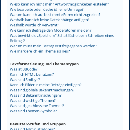
Wieso kann ich nicht mehr Antwortmöglichkeiten erstellen?
Wie bearbeite oder lösche ich eine Umfrage?
Warum kann ich auf bestimmte Foren nicht zugreifen?
Weshalb kann ich keine Dateianhänge anfügen?
Weshalb wurde ich verwarnt?
Wie kann ich Beiträge den Moderatoren melden?
Was bewirkt die „Speichern“-Schaltfläche beim Schreiben eines
Beitrags?
Warum muss mein Beitrag erst freigegeben werden?
Wie markiere ich ein Thema als neu?
Textformatierung und Thementypen
Was ist BBCode?
Kann ich HTML benutzen?
Was sind Smileys?
Kann ich Bilder in meine Beiträge einfügen?
Was sind globale Bekanntmachungen?
Was sind Bekanntmachungen?
Was sind wichtige Themen?
Was sind geschlossene Themen?
Was sind Themen-Symbole?
Benutzer-Stufen und Gruppen
Was sind Administratoren?