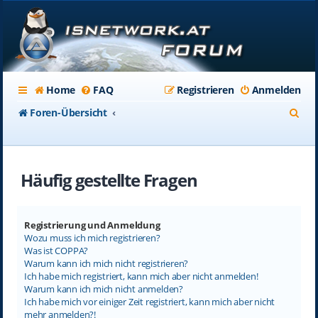
Home
FAQ
Registrieren
Anmelden
S
Foren-Übersicht
u
c
Häufig gestellte Fragen
h
e
Registrierung und Anmeldung
Wozu muss ich mich registrieren?
Was ist COPPA?
Warum kann ich mich nicht registrieren?
Ich habe mich registriert, kann mich aber nicht anmelden!
Warum kann ich mich nicht anmelden?
Ich habe mich vor einiger Zeit registriert, kann mich aber nicht
mehr anmelden?!