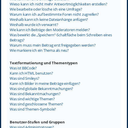
Wieso kann ich nicht mehr Antwortmöglichkeiten erstellen?
Wie bearbeite oder lösche ich eine Umfrage?
Warum kann ich auf bestimmte Foren nicht zugreifen?
Weshalb kann ich keine Dateianhänge anfügen?
Weshalb wurde ich verwarnt?
Wie kann ich Beiträge den Moderatoren melden?
Was bewirkt die „Speichern“-Schaltfläche beim Schreiben eines
Beitrags?
Warum muss mein Beitrag erst freigegeben werden?
Wie markiere ich ein Thema als neu?
Textformatierung und Thementypen
Was ist BBCode?
Kann ich HTML benutzen?
Was sind Smileys?
Kann ich Bilder in meine Beiträge einfügen?
Was sind globale Bekanntmachungen?
Was sind Bekanntmachungen?
Was sind wichtige Themen?
Was sind geschlossene Themen?
Was sind Themen-Symbole?
Benutzer-Stufen und Gruppen
Was sind Administratoren?