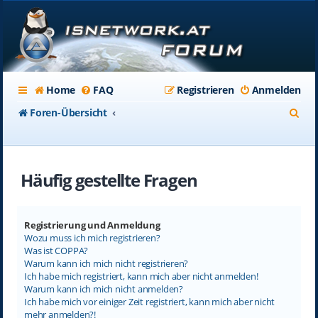
Home
FAQ
Registrieren
Anmelden
S
Foren-Übersicht
u
c
Häufig gestellte Fragen
h
e
Registrierung und Anmeldung
Wozu muss ich mich registrieren?
Was ist COPPA?
Warum kann ich mich nicht registrieren?
Ich habe mich registriert, kann mich aber nicht anmelden!
Warum kann ich mich nicht anmelden?
Ich habe mich vor einiger Zeit registriert, kann mich aber nicht
mehr anmelden?!