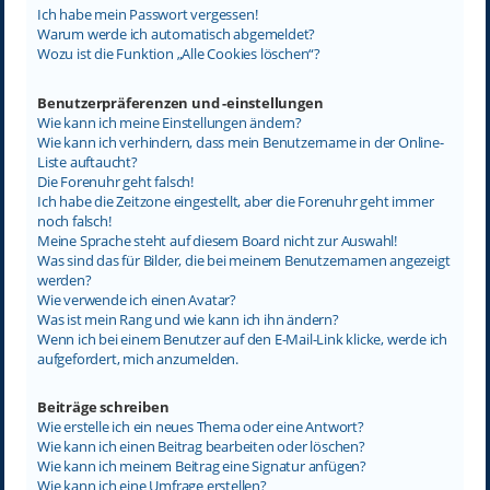
Ich habe mein Passwort vergessen!
Warum werde ich automatisch abgemeldet?
Wozu ist die Funktion „Alle Cookies löschen“?
Benutzerpräferenzen und -einstellungen
Wie kann ich meine Einstellungen ändern?
Wie kann ich verhindern, dass mein Benutzername in der Online-
Liste auftaucht?
Die Forenuhr geht falsch!
Ich habe die Zeitzone eingestellt, aber die Forenuhr geht immer
noch falsch!
Meine Sprache steht auf diesem Board nicht zur Auswahl!
Was sind das für Bilder, die bei meinem Benutzernamen angezeigt
werden?
Wie verwende ich einen Avatar?
Was ist mein Rang und wie kann ich ihn ändern?
Wenn ich bei einem Benutzer auf den E-Mail-Link klicke, werde ich
aufgefordert, mich anzumelden.
Beiträge schreiben
Wie erstelle ich ein neues Thema oder eine Antwort?
Wie kann ich einen Beitrag bearbeiten oder löschen?
Wie kann ich meinem Beitrag eine Signatur anfügen?
Wie kann ich eine Umfrage erstellen?