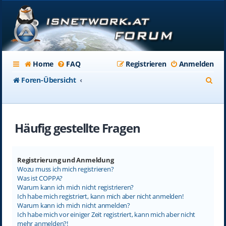
Home
FAQ
Registrieren
Anmelden
S
Foren-Übersicht
u
c
Häufig gestellte Fragen
h
e
Registrierung und Anmeldung
Wozu muss ich mich registrieren?
Was ist COPPA?
Warum kann ich mich nicht registrieren?
Ich habe mich registriert, kann mich aber nicht anmelden!
Warum kann ich mich nicht anmelden?
Ich habe mich vor einiger Zeit registriert, kann mich aber nicht
mehr anmelden?!