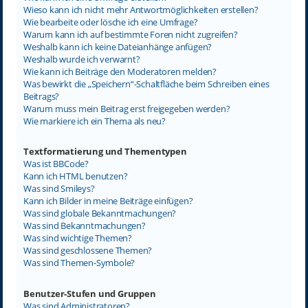
Wieso kann ich nicht mehr Antwortmöglichkeiten erstellen?
Wie bearbeite oder lösche ich eine Umfrage?
Warum kann ich auf bestimmte Foren nicht zugreifen?
Weshalb kann ich keine Dateianhänge anfügen?
Weshalb wurde ich verwarnt?
Wie kann ich Beiträge den Moderatoren melden?
Was bewirkt die „Speichern“-Schaltfläche beim Schreiben eines
Beitrags?
Warum muss mein Beitrag erst freigegeben werden?
Wie markiere ich ein Thema als neu?
Textformatierung und Thementypen
Was ist BBCode?
Kann ich HTML benutzen?
Was sind Smileys?
Kann ich Bilder in meine Beiträge einfügen?
Was sind globale Bekanntmachungen?
Was sind Bekanntmachungen?
Was sind wichtige Themen?
Was sind geschlossene Themen?
Was sind Themen-Symbole?
Benutzer-Stufen und Gruppen
Was sind Administratoren?