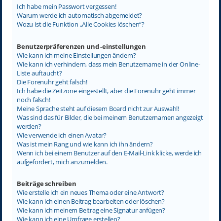
Ich habe mein Passwort vergessen!
Warum werde ich automatisch abgemeldet?
Wozu ist die Funktion „Alle Cookies löschen“?
Benutzerpräferenzen und -einstellungen
Wie kann ich meine Einstellungen ändern?
Wie kann ich verhindern, dass mein Benutzername in der Online-
Liste auftaucht?
Die Forenuhr geht falsch!
Ich habe die Zeitzone eingestellt, aber die Forenuhr geht immer
noch falsch!
Meine Sprache steht auf diesem Board nicht zur Auswahl!
Was sind das für Bilder, die bei meinem Benutzernamen angezeigt
werden?
Wie verwende ich einen Avatar?
Was ist mein Rang und wie kann ich ihn ändern?
Wenn ich bei einem Benutzer auf den E-Mail-Link klicke, werde ich
aufgefordert, mich anzumelden.
Beiträge schreiben
Wie erstelle ich ein neues Thema oder eine Antwort?
Wie kann ich einen Beitrag bearbeiten oder löschen?
Wie kann ich meinem Beitrag eine Signatur anfügen?
Wie kann ich eine Umfrage erstellen?