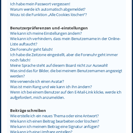
Ich habe mein Passwort vergessen!
Warum werde ich automatisch abgemeldet?
Wozu ist die Funktion „Alle Cookies löschen“?
Benutzerpräferenzen und -einstellungen
Wie kann ich meine Einstellungen ändern?
Wie kann ich verhindern, dass mein Benutzername in der Online-
Liste auftaucht?
Die Forenuhr geht falsch!
Ich habe die Zeitzone eingestellt, aber die Forenuhr geht immer
noch falsch!
Meine Sprache steht auf diesem Board nicht zur Auswahl!
Was sind das für Bilder, die bei meinem Benutzernamen angezeigt
werden?
Wie verwende ich einen Avatar?
Was ist mein Rang und wie kann ich ihn ändern?
Wenn ich bei einem Benutzer auf den E-Mail-Link klicke, werde ich
aufgefordert, mich anzumelden.
Beiträge schreiben
Wie erstelle ich ein neues Thema oder eine Antwort?
Wie kann ich einen Beitrag bearbeiten oder löschen?
Wie kann ich meinem Beitrag eine Signatur anfügen?
Wie kann ich eine Umfrage erstellen?