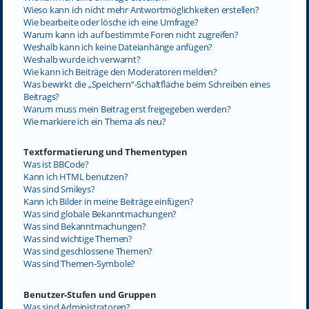
Wieso kann ich nicht mehr Antwortmöglichkeiten erstellen?
Wie bearbeite oder lösche ich eine Umfrage?
Warum kann ich auf bestimmte Foren nicht zugreifen?
Weshalb kann ich keine Dateianhänge anfügen?
Weshalb wurde ich verwarnt?
Wie kann ich Beiträge den Moderatoren melden?
Was bewirkt die „Speichern“-Schaltfläche beim Schreiben eines
Beitrags?
Warum muss mein Beitrag erst freigegeben werden?
Wie markiere ich ein Thema als neu?
Textformatierung und Thementypen
Was ist BBCode?
Kann ich HTML benutzen?
Was sind Smileys?
Kann ich Bilder in meine Beiträge einfügen?
Was sind globale Bekanntmachungen?
Was sind Bekanntmachungen?
Was sind wichtige Themen?
Was sind geschlossene Themen?
Was sind Themen-Symbole?
Benutzer-Stufen und Gruppen
Was sind Administratoren?