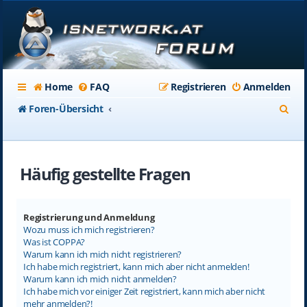
Home
FAQ
Registrieren
Anmelden
S
Foren-Übersicht
u
c
Häufig gestellte Fragen
h
e
Registrierung und Anmeldung
Wozu muss ich mich registrieren?
Was ist COPPA?
Warum kann ich mich nicht registrieren?
Ich habe mich registriert, kann mich aber nicht anmelden!
Warum kann ich mich nicht anmelden?
Ich habe mich vor einiger Zeit registriert, kann mich aber nicht
mehr anmelden?!