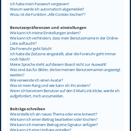
Ich habe mein Passwort vergessen!
Warum werde ich automatisch abgemeldet?
Wozu ist die Funktion „Alle Cookies löschen“?
Benutzerpräferenzen und -einstellungen
Wie kann ich meine Einstellungen ändern?
Wie kann ich verhindern, dass mein Benutzername in der Online-
Liste auftaucht?
Die Forenuhr geht falsch!
Ich habe die Zeitzone eingestellt, aber die Forenuhr geht immer
noch falsch!
Meine Sprache steht auf diesem Board nicht zur Auswahl!
Was sind das für Bilder, die bei meinem Benutzernamen angezeigt
werden?
Wie verwende ich einen Avatar?
Was ist mein Rang und wie kann ich ihn ändern?
Wenn ich bei einem Benutzer auf den E-Mail-Link klicke, werde ich
aufgefordert, mich anzumelden.
Beiträge schreiben
Wie erstelle ich ein neues Thema oder eine Antwort?
Wie kann ich einen Beitrag bearbeiten oder löschen?
Wie kann ich meinem Beitrag eine Signatur anfügen?
Wie kann ich eine Umfrage erstellen?