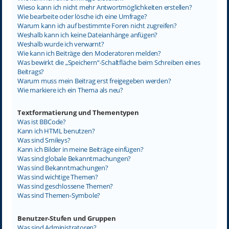
Wieso kann ich nicht mehr Antwortmöglichkeiten erstellen?
Wie bearbeite oder lösche ich eine Umfrage?
Warum kann ich auf bestimmte Foren nicht zugreifen?
Weshalb kann ich keine Dateianhänge anfügen?
Weshalb wurde ich verwarnt?
Wie kann ich Beiträge den Moderatoren melden?
Was bewirkt die „Speichern“-Schaltfläche beim Schreiben eines
Beitrags?
Warum muss mein Beitrag erst freigegeben werden?
Wie markiere ich ein Thema als neu?
Textformatierung und Thementypen
Was ist BBCode?
Kann ich HTML benutzen?
Was sind Smileys?
Kann ich Bilder in meine Beiträge einfügen?
Was sind globale Bekanntmachungen?
Was sind Bekanntmachungen?
Was sind wichtige Themen?
Was sind geschlossene Themen?
Was sind Themen-Symbole?
Benutzer-Stufen und Gruppen
Was sind Administratoren?