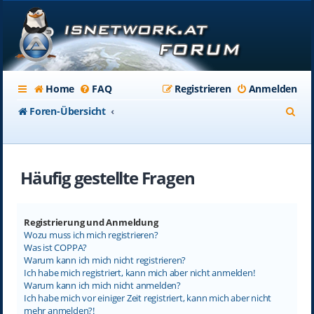
Home
FAQ
Registrieren
Anmelden
S
Foren-Übersicht
u
c
Häufig gestellte Fragen
h
e
Registrierung und Anmeldung
Wozu muss ich mich registrieren?
Was ist COPPA?
Warum kann ich mich nicht registrieren?
Ich habe mich registriert, kann mich aber nicht anmelden!
Warum kann ich mich nicht anmelden?
Ich habe mich vor einiger Zeit registriert, kann mich aber nicht
mehr anmelden?!