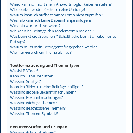
Wieso kann ich nicht mehr Antwortmöglichkeiten erstellen?
Wie bearbeite oder lösche ich eine Umfrage?
Warum kann ich auf bestimmte Foren nicht zugreifen?
Weshalb kann ich keine Dateianhänge anfügen?
Weshalb wurde ich verwarnt?
Wie kann ich Beiträge den Moderatoren melden?
Was bewirkt die „Speichern“-Schaltfläche beim Schreiben eines
Beitrags?
Warum muss mein Beitrag erst freigegeben werden?
Wie markiere ich ein Thema als neu?
Textformatierung und Thementypen
Was ist BBCode?
Kann ich HTML benutzen?
Was sind Smileys?
Kann ich Bilder in meine Beiträge einfügen?
Was sind globale Bekanntmachungen?
Was sind Bekanntmachungen?
Was sind wichtige Themen?
Was sind geschlossene Themen?
Was sind Themen-Symbole?
Benutzer-Stufen und Gruppen
Was sind Administratoren?