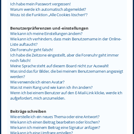
Ich habe mein Passwort vergessen!
Warum werde ich automatisch abgemeldet?
Wozu ist die Funktion „Alle Cookies löschen“?
Benutzerpräferenzen und -einstellungen
Wie kann ich meine Einstellungen ändern?
Wie kann ich verhindern, dass mein Benutzername in der Online-
Liste auftaucht?
Die Forenuhr geht falsch!
Ich habe die Zeitzone eingestellt, aber die Forenuhr geht immer
noch falsch!
Meine Sprache steht auf diesem Board nicht zur Auswahl!
Was sind das für Bilder, die bei meinem Benutzernamen angezeigt
werden?
Wie verwende ich einen Avatar?
Was ist mein Rang und wie kann ich ihn ändern?
Wenn ich bei einem Benutzer auf den E-Mail-Link klicke, werde ich
aufgefordert, mich anzumelden.
Beiträge schreiben
Wie erstelle ich ein neues Thema oder eine Antwort?
Wie kann ich einen Beitrag bearbeiten oder löschen?
Wie kann ich meinem Beitrag eine Signatur anfügen?
Wie kann ich eine Umfrage erstellen?