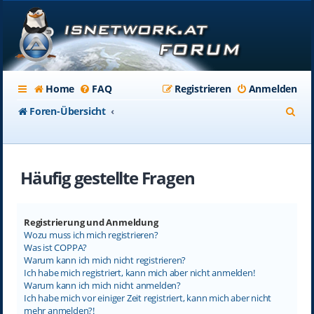
Home
FAQ
Registrieren
Anmelden
S
Foren-Übersicht
u
c
Häufig gestellte Fragen
h
e
Registrierung und Anmeldung
Wozu muss ich mich registrieren?
Was ist COPPA?
Warum kann ich mich nicht registrieren?
Ich habe mich registriert, kann mich aber nicht anmelden!
Warum kann ich mich nicht anmelden?
Ich habe mich vor einiger Zeit registriert, kann mich aber nicht
mehr anmelden?!