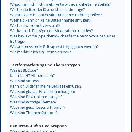
Wieso kann ich nicht mehr Antwortmöglichkeiten erstellen?
Wie bearbeite oder lösche ich eine Umfrage?
Warum kann ich auf bestimmte Foren nicht zugreifen?
Weshalb kann ich keine Dateianhänge anfügen?
Weshalb wurde ich verwarnt?
Wie kann ich Beiträge den Moderatoren melden?
Was bewirkt die „Speichern“-Schaltfläche beim Schreiben eines
Beitrags?
Warum muss mein Beitrag erst freigegeben werden?
Wie markiere ich ein Thema als neu?
Textformatierung und Thementypen
Was ist BBCode?
Kann ich HTML benutzen?
Was sind Smileys?
Kann ich Bilder in meine Beiträge einfügen?
Was sind globale Bekanntmachungen?
Was sind Bekanntmachungen?
Was sind wichtige Themen?
Was sind geschlossene Themen?
Was sind Themen-Symbole?
Benutzer-Stufen und Gruppen
Was sind Administratoren?