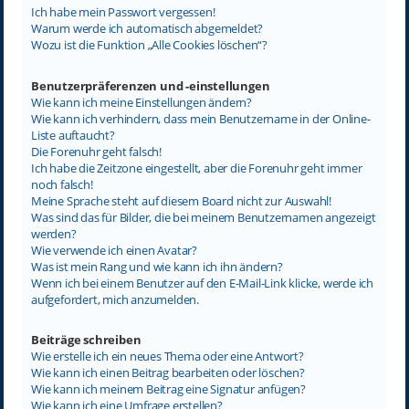
Ich habe mein Passwort vergessen!
Warum werde ich automatisch abgemeldet?
Wozu ist die Funktion „Alle Cookies löschen“?
Benutzerpräferenzen und -einstellungen
Wie kann ich meine Einstellungen ändern?
Wie kann ich verhindern, dass mein Benutzername in der Online-
Liste auftaucht?
Die Forenuhr geht falsch!
Ich habe die Zeitzone eingestellt, aber die Forenuhr geht immer
noch falsch!
Meine Sprache steht auf diesem Board nicht zur Auswahl!
Was sind das für Bilder, die bei meinem Benutzernamen angezeigt
werden?
Wie verwende ich einen Avatar?
Was ist mein Rang und wie kann ich ihn ändern?
Wenn ich bei einem Benutzer auf den E-Mail-Link klicke, werde ich
aufgefordert, mich anzumelden.
Beiträge schreiben
Wie erstelle ich ein neues Thema oder eine Antwort?
Wie kann ich einen Beitrag bearbeiten oder löschen?
Wie kann ich meinem Beitrag eine Signatur anfügen?
Wie kann ich eine Umfrage erstellen?