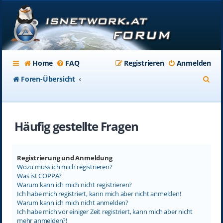
Home
FAQ
Registrieren
Anmelden
S
Foren-Übersicht
u
c
Häufig gestellte Fragen
h
e
Registrierung und Anmeldung
Wozu muss ich mich registrieren?
Was ist COPPA?
Warum kann ich mich nicht registrieren?
Ich habe mich registriert, kann mich aber nicht anmelden!
Warum kann ich mich nicht anmelden?
Ich habe mich vor einiger Zeit registriert, kann mich aber nicht
mehr anmelden?!