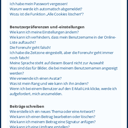
Ich habe mein Passwort vergessen!
Warum werde ich automatisch abgemeldet?
Wozu ist die Funktion „Alle Cookies löschen“?
Benutzerpräferenzen und -einstellungen
Wie kann ich meine Einstellungen ändern?
Wie kann ich verhindern, dass mein Benutzername in der Online-
Liste auftaucht?
Die Forenuhr geht falsch!
Ich habe die Zeitzone eingestellt, aber die Forenuhr geht immer
noch falsch!
Meine Sprache steht auf diesem Board nicht zur Auswahl!
Was sind das für Bilder, die bei meinem Benutzernamen angezeigt
werden?
Wie verwende ich einen Avatar?
Was ist mein Rang und wie kann ich ihn ändern?
Wenn ich bei einem Benutzer auf den E-Mail-Link klicke, werde ich
aufgefordert, mich anzumelden.
Beiträge schreiben
Wie erstelle ich ein neues Thema oder eine Antwort?
Wie kann ich einen Beitrag bearbeiten oder löschen?
Wie kann ich meinem Beitrag eine Signatur anfügen?
Wie kann ich eine Umfrage erstellen?