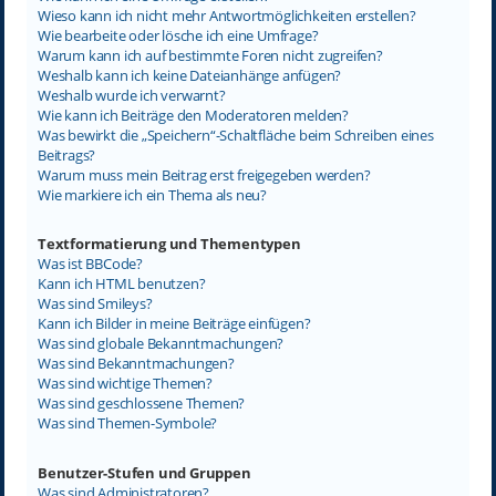
Wieso kann ich nicht mehr Antwortmöglichkeiten erstellen?
Wie bearbeite oder lösche ich eine Umfrage?
Warum kann ich auf bestimmte Foren nicht zugreifen?
Weshalb kann ich keine Dateianhänge anfügen?
Weshalb wurde ich verwarnt?
Wie kann ich Beiträge den Moderatoren melden?
Was bewirkt die „Speichern“-Schaltfläche beim Schreiben eines
Beitrags?
Warum muss mein Beitrag erst freigegeben werden?
Wie markiere ich ein Thema als neu?
Textformatierung und Thementypen
Was ist BBCode?
Kann ich HTML benutzen?
Was sind Smileys?
Kann ich Bilder in meine Beiträge einfügen?
Was sind globale Bekanntmachungen?
Was sind Bekanntmachungen?
Was sind wichtige Themen?
Was sind geschlossene Themen?
Was sind Themen-Symbole?
Benutzer-Stufen und Gruppen
Was sind Administratoren?