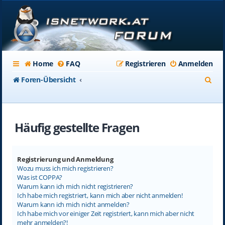
Home
FAQ
Registrieren
Anmelden
S
Foren-Übersicht
u
c
Häufig gestellte Fragen
h
e
Registrierung und Anmeldung
Wozu muss ich mich registrieren?
Was ist COPPA?
Warum kann ich mich nicht registrieren?
Ich habe mich registriert, kann mich aber nicht anmelden!
Warum kann ich mich nicht anmelden?
Ich habe mich vor einiger Zeit registriert, kann mich aber nicht
mehr anmelden?!