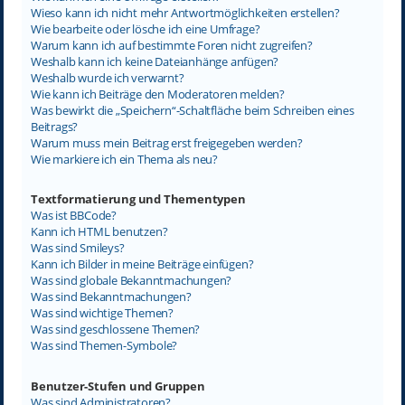
Wieso kann ich nicht mehr Antwortmöglichkeiten erstellen?
Wie bearbeite oder lösche ich eine Umfrage?
Warum kann ich auf bestimmte Foren nicht zugreifen?
Weshalb kann ich keine Dateianhänge anfügen?
Weshalb wurde ich verwarnt?
Wie kann ich Beiträge den Moderatoren melden?
Was bewirkt die „Speichern“-Schaltfläche beim Schreiben eines
Beitrags?
Warum muss mein Beitrag erst freigegeben werden?
Wie markiere ich ein Thema als neu?
Textformatierung und Thementypen
Was ist BBCode?
Kann ich HTML benutzen?
Was sind Smileys?
Kann ich Bilder in meine Beiträge einfügen?
Was sind globale Bekanntmachungen?
Was sind Bekanntmachungen?
Was sind wichtige Themen?
Was sind geschlossene Themen?
Was sind Themen-Symbole?
Benutzer-Stufen und Gruppen
Was sind Administratoren?