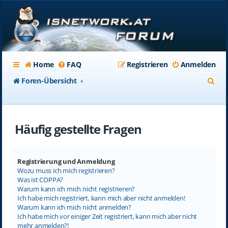
Home
FAQ
Registrieren
Anmelden
S
Foren-Übersicht
u
c
Häufig gestellte Fragen
h
e
Registrierung und Anmeldung
Wozu muss ich mich registrieren?
Was ist COPPA?
Warum kann ich mich nicht registrieren?
Ich habe mich registriert, kann mich aber nicht anmelden!
Warum kann ich mich nicht anmelden?
Ich habe mich vor einiger Zeit registriert, kann mich aber nicht
mehr anmelden?!