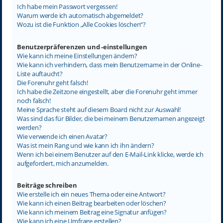
Ich habe mein Passwort vergessen!
Warum werde ich automatisch abgemeldet?
Wozu ist die Funktion „Alle Cookies löschen“?
Benutzerpräferenzen und -einstellungen
Wie kann ich meine Einstellungen ändern?
Wie kann ich verhindern, dass mein Benutzername in der Online-
Liste auftaucht?
Die Forenuhr geht falsch!
Ich habe die Zeitzone eingestellt, aber die Forenuhr geht immer
noch falsch!
Meine Sprache steht auf diesem Board nicht zur Auswahl!
Was sind das für Bilder, die bei meinem Benutzernamen angezeigt
werden?
Wie verwende ich einen Avatar?
Was ist mein Rang und wie kann ich ihn ändern?
Wenn ich bei einem Benutzer auf den E-Mail-Link klicke, werde ich
aufgefordert, mich anzumelden.
Beiträge schreiben
Wie erstelle ich ein neues Thema oder eine Antwort?
Wie kann ich einen Beitrag bearbeiten oder löschen?
Wie kann ich meinem Beitrag eine Signatur anfügen?
Wie kann ich eine Umfrage erstellen?