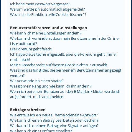
Ich habe mein Passwort vergessen!
Warum werde ich automatisch abgemeldet?
Wozu ist die Funktion „Alle Cookies löschen“?
Benutzerpräferenzen und -einstellungen
Wie kann ich meine Einstellungen ändern?
Wie kann ich verhindern, dass mein Benutzername in der Online-
Liste auftaucht?
Die Forenuhr geht falsch!
Ich habe die Zeitzone eingestellt, aber die Forenuhr geht immer
noch falsch!
Meine Sprache steht auf diesem Board nicht zur Auswahl!
Was sind das für Bilder, die bei meinem Benutzernamen angezeigt
werden?
Wie verwende ich einen Avatar?
Was ist mein Rang und wie kann ich ihn ändern?
Wenn ich bei einem Benutzer auf den E-Mail-Link klicke, werde ich
aufgefordert, mich anzumelden.
Beiträge schreiben
Wie erstelle ich ein neues Thema oder eine Antwort?
Wie kann ich einen Beitrag bearbeiten oder löschen?
Wie kann ich meinem Beitrag eine Signatur anfügen?
Wie kann ich eine Umfrage erstellen?