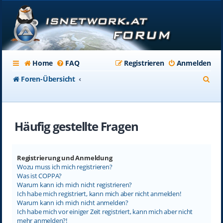
Home
FAQ
Registrieren
Anmelden
S
Foren-Übersicht
u
c
Häufig gestellte Fragen
h
e
Registrierung und Anmeldung
Wozu muss ich mich registrieren?
Was ist COPPA?
Warum kann ich mich nicht registrieren?
Ich habe mich registriert, kann mich aber nicht anmelden!
Warum kann ich mich nicht anmelden?
Ich habe mich vor einiger Zeit registriert, kann mich aber nicht
mehr anmelden?!