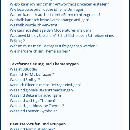
Wieso kann ich nicht mehr Antwortmöglichkeiten erstellen?
Wie bearbeite oder lösche ich eine Umfrage?
Warum kann ich auf bestimmte Foren nicht zugreifen?
Weshalb kann ich keine Dateianhänge anfügen?
Weshalb wurde ich verwarnt?
Wie kann ich Beiträge den Moderatoren melden?
Was bewirkt die „Speichern“-Schaltfläche beim Schreiben eines
Beitrags?
Warum muss mein Beitrag erst freigegeben werden?
Wie markiere ich ein Thema als neu?
Textformatierung und Thementypen
Was ist BBCode?
Kann ich HTML benutzen?
Was sind Smileys?
Kann ich Bilder in meine Beiträge einfügen?
Was sind globale Bekanntmachungen?
Was sind Bekanntmachungen?
Was sind wichtige Themen?
Was sind geschlossene Themen?
Was sind Themen-Symbole?
Benutzer-Stufen und Gruppen
Was sind Administratoren?