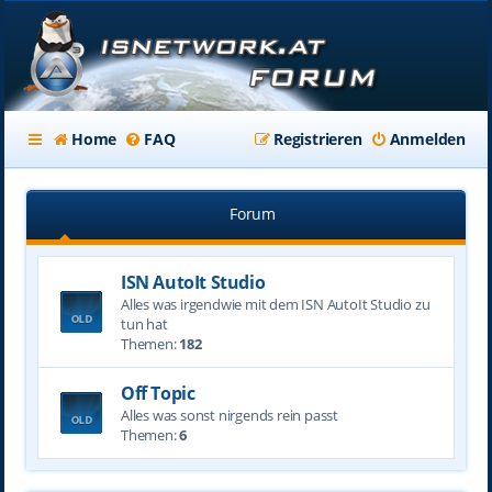
Home
FAQ
Registrieren
Anmelden
Forum
ISN AutoIt Studio
Alles was irgendwie mit dem ISN AutoIt Studio zu
tun hat
Themen:
182
Off Topic
Alles was sonst nirgends rein passt
Themen:
6